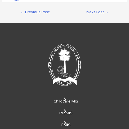
←
Previous Post
Next Post
→
Childcare MIS
ProMIS
EMIS