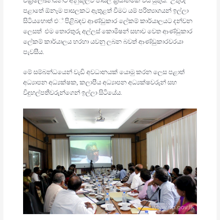
චක්‍රලේඛනයන්ට අනුකූලව පාසල් ක්‍රියාත්මක විය යුතුය. උතුරු
පළාතේ ඕනෑම පාසලකට ඇතුළත් වීමට යම් පරිත්‍යාගයන් ඉල්ලා
සිටියහොත් එ් පිළිබඳව ආණ්ඩුකාර ලේකම් කාර්යාලයට දන්වන
ලෙසත් එම තොරතුරු අල්ලස් කොමිෂන් සභාව වෙත ආණ්ඩුකාර
ලේකම් කාර්යාලය හරහා යවනු ලබන බවත් ආණ්ඩුකාරවරයා
පැවසීය.
මේ සම්බන්ධයෙන් වැඩි අවධානයක් යොමු කරන ලෙස පළාත්
අධ්‍යාපන අධ්‍යක්ෂක, කලාපීය අධ්‍යාපන අධ්‍යක්ෂවරුන් සහ
විදුහල්පතිවරුන්ගෙන් ඉල්ලා සිටියේය.