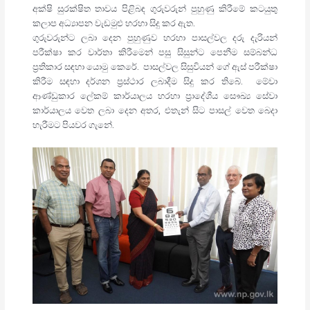
අක්ෂි සුරක්ෂිත තාවය පිළිබඳ ගුරුවරුන් පුහුණු කිරීමේ කටයුතු
කලාප අධ්‍යාපන වැඩමුළු හරහා සිදු කර ඇත.
ගුරුවරුන්ට ලබා දෙන පුහුණුව හරහා පාසල්වල දරු දැරියන්
පරීක්ෂා කර වාර්තා කිරීමෙන් පසු සිසුන්ට පෙනීම සම්බන්ධ
ප්‍රතිකාර සඳහා යොමු කෙරේ. පාසල්වල සිසුවියන් ගේ ඇස් පරීක්ෂා
කිරීම සඳහා දර්ශන ප්‍රස්ථාර ලබාදීම සිදු කර තිබේ. මේවා
ආණ්ඩුකාර ලේකම් කාර්යාලය හරහා ප්‍රාදේශීය සෞඛ්‍ය සේවා
කාර්යාලය වෙත ලබා දෙන අතර, එතැන් සිට පාසල් වෙත බෙදා
හැරීමට පියවර ගැනේ.