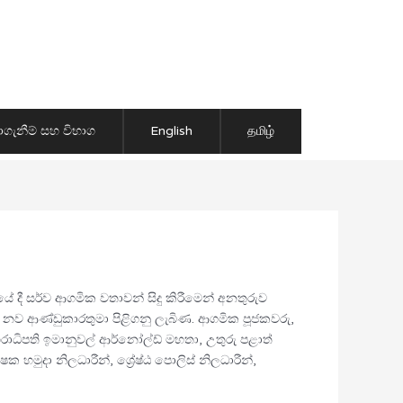
ාගැනීම් සහ විභාග
English
தமிழ்
 දී සර්ව ආගමික වතාවන් සිදු කිරීමෙන් අනතුරුව
් නව ආණ්ඩුකාරතුමා පිළිගනු ලැබිණ. ආගමික පූජකවරු,
රාධිපති ඉමානුවල් ආර්නෝල්ඩ් මහතා, උතුරු පළාත්
ක හමුදා නිලධාරීන්, ශ්‍රේෂ්ඨ පොලිස් නිලධාරීන්,