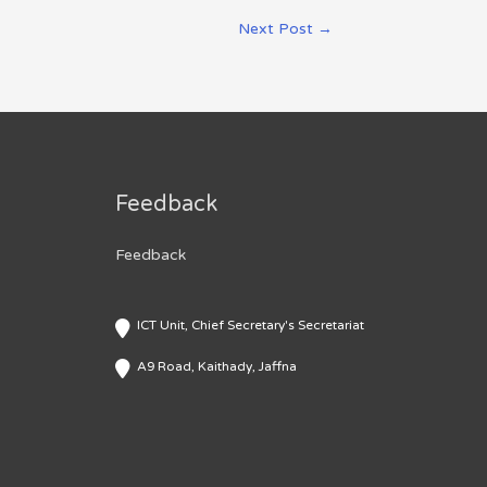
Next Post
→
Feedback
Feedback
ICT Unit, Chief Secretary's Secretariat
A9 Road, Kaithady, Jaffna