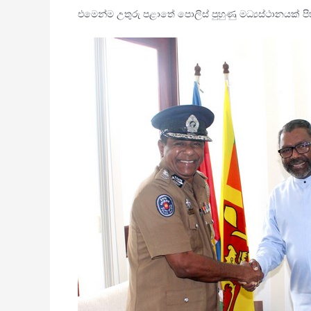
එමෙන්ම උතුරු පළාතේ පොලිස් පුහුණු මධ්‍යස්ථානයක් පිහ