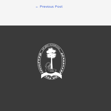
←
Previous Post