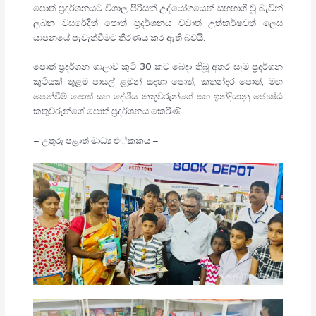
පොත් ප්‍රදර්ශනයට විශාල පිරිසක් උද්යෝගයෙන් සහභාගී වූ බැවින්
ලබන වසරේදීත් පොත් ප්‍රදර්ශනය වඩාත් උත්කර්ෂවත් ලෙස
යාපනයේ පැවැත්වීමට තීරණය කර ඇති බවයි.
පොත් ප්‍රදර්ශන ශාලාව කුටි 30 කට බෙදා තිබූ අතර සෑම ප්‍රදර්ශන
කුටියක් තුළම පාසල් ළමුන් සඳහා පොත්, කතන්දර පොත්, මඟ
පෙන්වීම් පොත් සහ දේශීය කතුවරුන්ගේ සහ ඉන්දියානු ජ්‍යෙෂ්ඨ
කතුවරුන්ගේ පොත් ප්‍රදර්ශනය කෙරිණි.
– උතුරු පළාත් මාධ්‍ය එ්කකය –