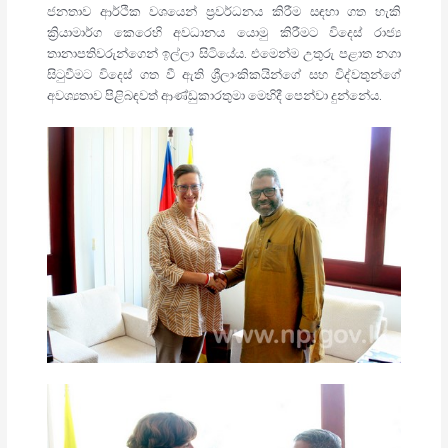
ජනතාව ආර්ථික වශයෙන් ප්‍රවර්ධනය කිරීම සඳහා ගත හැකි
ක්‍රියාමාර්ග කෙරෙහි අවධානය යොමු කිරීමට විදෙස් රාජ්‍ය
තානාපතිවරුන්ගෙන් ඉල්ලා සිටියේය. එමෙන්ම උතුරු පළාත නගා
සිටුවීමට විදෙස් ගත වී ඇති ශ්‍රීලාංකිකයින්ගේ සහ විද්වතුන්ගේ
අවශ්‍යතාව පිළිබඳවත් ආණ්ඩුකාරතුමා මෙහිදී පෙන්වා දුන්නේය.