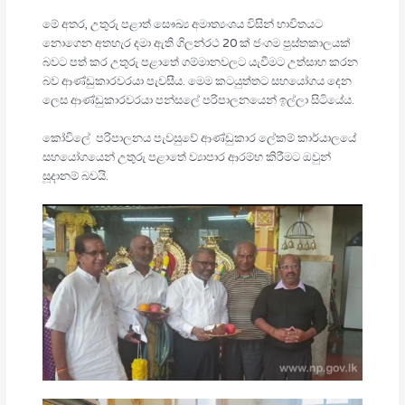
මේ අතර, උතුරු පළාත් සෞඛ්‍ය අමාත්‍යංශය විසින් භාවිතයට
නොගෙන අතහැර දමා ඇති ගිලන්රථ 20 ක් ජංගම පුස්තකාලයක්
බවට පත් කර උතුරු පළාතේ ගම්මානවලට යැවීමට උත්සාහ කරන
බව ආණ්ඩුකාරවරයා පැවසීය. මෙම කටයුත්තට සහයෝගය දෙන
ලෙස ආණ්ඩුකාරවරයා පන්සලේ පරිපාලනයෙන් ඉල්ලා සිටියේය.
කෝවිලේ පරිපාලනය පැවසුවේ ආණ්ඩුකාර ලේකම් කාර්යාලයේ
සහයෝගයෙන් උතුරු පළාතේ ව්‍යාපාර ආරම්භ කිරීමට ඔවුන්
සූදානම් බවයි.