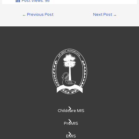
Post Views:
95
←
Previous Post
Next Post
→
Childcare MIS
ProMIS
EMIS