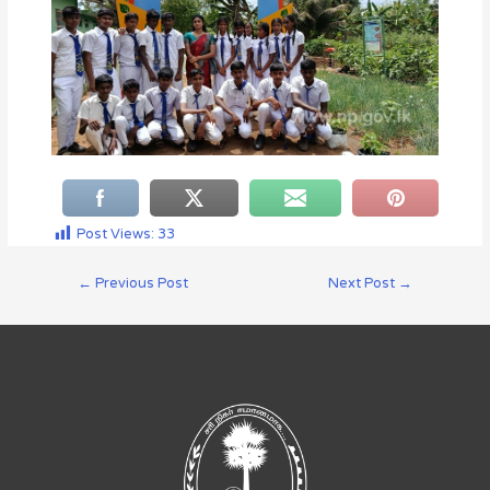
Post Views:
33
←
Previous Post
Next Post
→