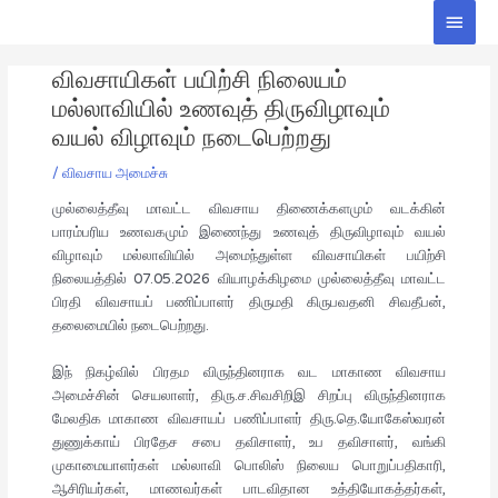
Skip
Main
to
Men
Post
content
விவசாயிகள் பயிற்சி நிலையம்
navigation
மல்லாவியில் உணவுத் திருவிழாவும்
வயல் விழாவும் நடைபெற்றது
/
விவசாய அமைச்சு
முல்லைத்தீவு மாவட்ட விவசாய திணைக்களமும் வடக்கின்
பாரம்பரிய உணவகமும் இணைந்து உணவுத் திருவிழாவும் வயல்
விழாவும் மல்லாவியில் அமைந்துள்ள விவசாயிகள் பயிற்சி
நிலையத்தில் 07.05.2026 வியாழக்கிழமை முல்லைத்தீவு மாவட்ட
பிரதி விவசாயப் பணிப்பாளர் திருமதி கிருபவதனி சிவதீபன்,
தலைமையில் நடைபெற்றது.
இந் நிகழ்வில் பிரதம விருந்தினராக வட மாகாண விவசாய
அமைச்சின் செயலாளர், திரு.ச.சிவசிறிஇ சிறப்பு விருந்தினராக
மேலதிக மாகாண விவசாயப் பணிப்பாளர் திரு.தெ.யோகேஸ்வரன்
துணுக்காய் பிரதேச சபை தவிசாளர், உப தவிசாளர், வங்கி
முகாமையாளர்கள் மல்லாவி பொலிஸ் நிலைய பொறுப்பதிகாரி,
ஆசிரியர்கள், மாணவர்கள் பாடவிதான உத்தியோகத்தர்கள்,