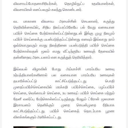
விவசாயப்போதனாசிரியர்கள், தொழில்நுட்ப உதவியாளர்கள்,
விவசாயிகள் எனப்பலரும் கலந்து கொண்டனர்.
வட மாகாண விவசாய அமைச்சின் செயலாளர், கருத்து
தெரிவிக்கையில்;, சிறிய நிலப்பரப்பிலேயே பல் வேறு வகையான
பயிர்ச் செய்கை மேற்கொள்ளப்பட்டுள்ளதுடன் இங்கு முழு நிலமும்
பயிர்ச் செய்கைக்கு பயன்படுத்தப்பட்டுள்ளது எனவும் இவ்வாறு நாம்
ஒவ்வொருவரும் எமது நிலத்தினை பயன்படுத்தி பயிர்ச் செய்கை
மேற்கொள்வதன் மூலம் எமது வீட்டிற்குரிய உணவுத் தேவையில்
தன்னிறைவு அடையலாம் என கருத்துத் தெரிவித்தார்.
இவ்வயல் விழாவின் போது அம்மாச்சி பாரம்பரிய உணவு
உற்பத்தியாளர்களினால் பல வகையான பாரம்பரிய உணவுகள்
தயாரிக்கப்பட்டு காட்சிப்படுத்தபட்டது. பொதி
முறைப்பயிர்ச்செய்கையில் மரக்கறி பயிர்ச்செய்கை, பழப்பயிர்ச்
செய்கை, வெங்காயச் செய்கை, உப உணவுப் பயிர்ச் செய்கை மற்றும்
தேனீ வளர்ப்பு மேற்கொள்ளப்பட்டிருந்தது. மேலும் ட்ரோன் மூலமான
இரசாயனம் தெளிக்கும் முறை செயன்முறை ரீதியாக
காட்சிபடுத்தப்பட்டது. பயிர்ச் செய்கைத் தொடர்பாக பூரண
விளக்கங்களும் அளிக்கப்பட்டது.