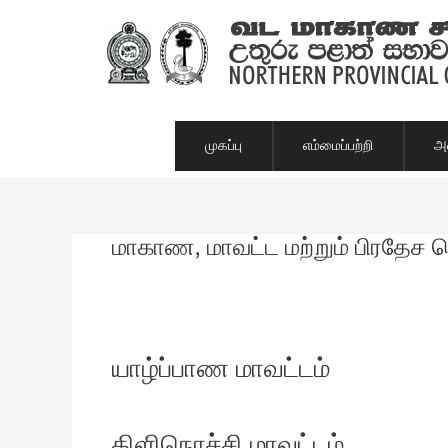
Skip
to
content
முகப்பு
எம்மைப்பற்றி
அம
மாகாண, மாவட்ட மற்றும் பிரதேச 
யாழ்ப்பாண மாவட்டம்
கிளிநொச்சி மாவட்டம்