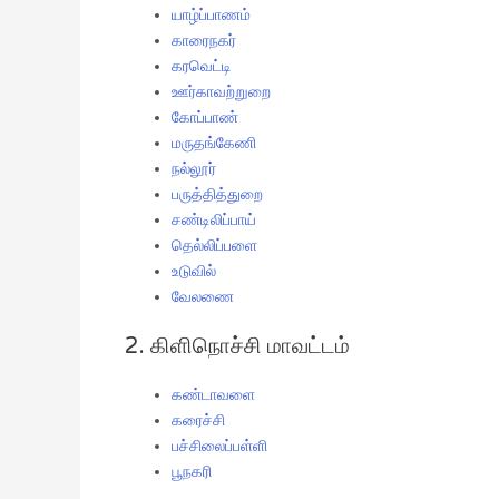
யாழ்ப்பாணம்
காரைநகர்
கரவெட்டி
ஊர்காவற்றுறை
கோப்பாண்
மருதங்கேணி
நல்லூர்
பருத்தித்துறை
சண்டிலிப்பாய்
தெல்லிப்பளை
உடுவில்
வேலணை
2. கிளிநொச்சி மாவட்டம்
கண்டாவளை
கரைச்சி
பச்சிலைப்பள்ளி
பூநகரி