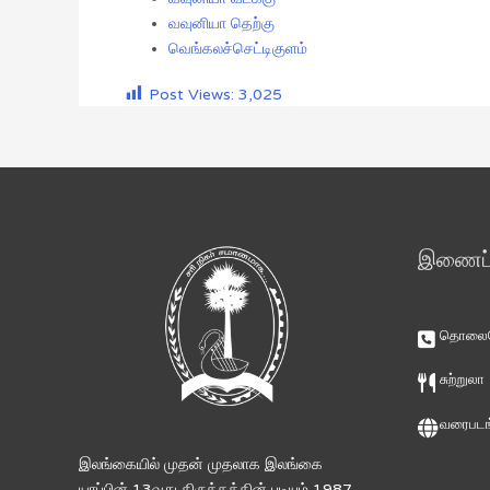
வவுனியா தெற்கு
வெங்கலச்செட்டிகுளம்
Post Views:
3,025
இணைப்ப
தொலைபே
சுற்றுலா
வரைபடங
இலங்கையில் முதன் முதலாக இலங்கை
யாப்பின் 13வது திருத்தத்தின் படியும் 1987