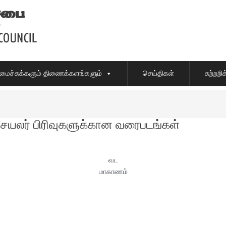
ைச்சுக்களும் திணைக்களங்களும்
செய்திகள்
சுற்றற
செயலர் பிரிவுகளுக்கான வரைபடங்கள்
வட
மாகாணம்