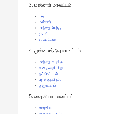
3. மன்னார் மாவட்டம்
மடு
மன்னார்
மாந்தை மேற்கு
முசலி
நானாட்டான்
4. முல்லைத்தீவு மாவட்டம்
மாந்தை கிழக்கு
கரைதுறைப்பற்று
ஒட்டுசுட்டான்
புதுக்குடியிருப்பு
துணுக்காய்
5. வவுனியா மாவட்டம்
வவுனியா
வவுனியா வடக்கு