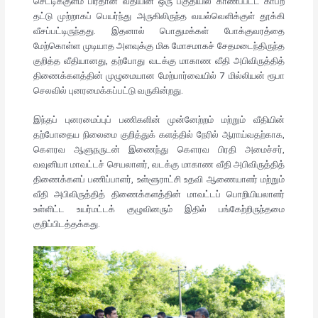
செட்டிக்குளம் பிரதான வீதியின் ஒரு பகுதியில் காணப்பட்ட காபற்
தட்டு முற்றாகப் பெயர்ந்து அருகிலிருந்த வயல்வெளிக்குள் தூக்கி
வீசப்பட்டிருந்தது. இதனால் பொதுமக்கள் போக்குவரத்தை
மேற்கொள்ள முடியாத அளவுக்கு மிக மோசமாகச் சேதமடைந்திருந்த
குறித்த வீதியானது, தற்போது வடக்கு மாகாண வீதி அபிவிருத்தித்
திணைக்களத்தின் முழுமையான மேற்பார்வையில் 7 மில்லியன் ரூபா
செலவில் புனரமைக்கப்பட்டு வருகின்றது.
இந்தப் புனரமைப்புப் பணிகளின் முன்னேற்றம் மற்றும் வீதியின்
தற்போதைய நிலைமை குறித்துக் களத்தில் நேரில் ஆராய்வதற்காக,
கௌரவ ஆளுநருடன் இணைந்து கௌரவ பிரதி அமைச்சர்,
வவுனியா மாவட்டச் செயலாளர், வடக்கு மாகாண வீதி அபிவிருத்தித்
திணைக்களப் பணிப்பாளர், உள்ளூராட்சி உதவி ஆணையாளர் மற்றும்
வீதி அபிவிருத்தித் திணைக்களத்தின் மாவட்டப் பொறியியலாளர்
உள்ளிட்ட உயர்மட்டக் குழுவினரும் இதில் பங்கேற்றிருந்தமை
குறிப்பிடத்தக்கது.