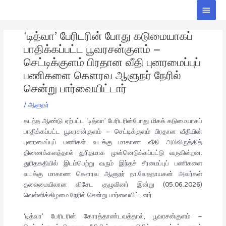
Skip
Main
to
Men
Post
content
‘டித்வா’ பேரிடரின் போது கடுமையாகப்
navigation
பாதிக்கப்பட்ட பூவரசன்குளம் –
செட்டிக்குளம் பிரதான வீதி புனரமைப்புப்
பணிகளை கௌரவ ஆளுநர் நேரில்
சென்று பார்வையிட்டார்
/
ஆளுநர்
கடந்த ஆண்டு ஏற்பட்ட ‘டித்வா’ பேரிடரின்போது மிகக் கடுமையாகப்
பாதிக்கப்பட்ட பூவரசன்குளம் – செட்டிக்குளம் பிரதான வீதியின்
புனரமைப்புப் பணிகள் வடக்கு மாகாண வீதி அபிவிருத்தித்
திணைக்களத்தால் துரிதமாக முன்னெடுக்கப்பட்டு வருகின்றன.
துரிதகதியில் இடம்பெற்று வரும் இந்தச் சீரமைப்புப் பணிகளை
வடக்கு மாகாண கௌரவ ஆளுநர் நா.வேதநாயகன் அவர்கள்
தலைமையிலான விசேட குழுவினர் இன்று (05.06.2026)
வெள்ளிக்கிழமை நேரில் சென்று பார்வையிட்டனர்.
‘டித்வா’ பேரிடரின் கோரத்தாண்டவத்தால், பூவரசன்குளம் –