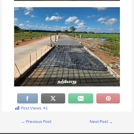
Post Views:
41
←
Previous Post
Next Post
→