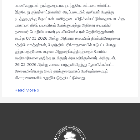
8
பயணிகளுடன் தரக்குறைவாக நடந்துகொண்டமை உள்ளிட்ட
நாட்கள்
இருவேறு குற்றச்சாட்டுகளின் அடிப்படையில் தனியார் பேருந்து
பணித்தடை
நடத்துநருக்கு 8 நாட்கள் பணித்தடை விதிக்கப்பட்டுள்ளதாக வடக்கு
விதிக்கப்பட்டுள்ளது
மாகாண வீதிப் பயணிகள் போக்குவரத்து அதிகார சபையின்
தலைவர் பொறியியலாளர் சூ.விமலேஸ்வரன் தெரிவித்துள்ளார்.
கடந்த 07.03.2026 அன்று அதிகார சபையின் திடீர்பரிசோதனை
உத்தியோகத்தர்கள், பேருந்தில் பரிசோதனையில் ஈடுபட்டபோது,
குற்றப்பத்திரிகை வழங்க அனுமதிப்பத்திரத்தைக் கோரிய
அதிகாரிகளை குறித்த நடத்துநர் அவமதித்துள்ளார். அத்துடன்,
26.03.2026 அன்று காலை பரந்தனிலிருந்து ஆரம்பிக்கப்பட்ட
சேவையின்போது அவர் தரக்குறைவாகப் பேசியுள்ளமையும்
விசாரணைகளில் உறுதிப்படுத்தப்பட்டுள்ளது.
Read More »