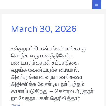
Skip
Main
to
Men
content
March 30, 2026
உள்ளூராட்சி மன்றங்கள் தங்களது
உள்ளூராட்சி
மன்றங்கள்
சொந்த வருமானத்திலேயே
தங்களது
பணியாளர்களின் சம்பளத்தை
சொந்த
வருமானத்திலேயே
வழங்க வேண்டியுள்ளமையால்,
பணியாளர்களின்
அவற்றுக்கான வருமானங்களை
சம்பளத்தை
வழங்க
அதிகரிக்க வேண்டிய நிர்ப்பந்தம்
வேண்டியுள்ளமையால்,
காணப்படுகிறது – கௌரவ ஆளுநர்
அவற்றுக்கான
நா.வேதநாயகன் தெரிவித்தார்.
வருமானங்களை
அதிகரிக்க
ஆளுநர்