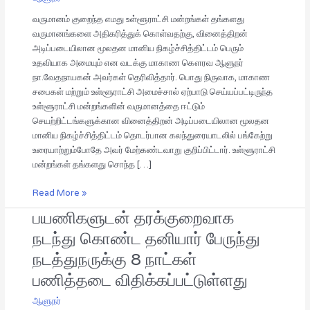
வேண்டிய
நிர்ப்பந்தம்
வருமானம் குறைந்த எமது உள்ளூராட்சி மன்றங்கள் தங்களது
காணப்படுகிறது
வருமானங்களை அதிகரித்துக் கொள்வதற்கு, வினைத்திறன்
–
அடிப்படையிலான மூலதன மானிய நிகழ்ச்சித்திட்டம் பெரும்
கௌரவ
உதவியாக அமையும் என வடக்கு மாகாண கௌரவ ஆளுநர்
ஆளுநர்
நா.வேதநாயகன் அவர்கள் தெரிவித்தார். பொது நிருவாக, மாகாண
நா.வேதநாயகன்
சபைகள் மற்றும் உள்ளூராட்சி அமைச்சால் ஏற்பாடு செய்யப்பட்டிருந்த
தெரிவித்தார்.
உள்ளூராட்சி மன்றங்களின் வருமானத்தை ஈட்டும்
செயற்றிட்டங்களுக்கான வினைத்திறன் அடிப்படையிலான மூலதன
மானிய நிகழ்ச்சித்திட்டம் தொடர்பான கலந்துரையாடலில் பங்கேற்று
உரையாற்றும்போதே அவர் மேற்கண்டவாறு குறிப்பிட்டார். உள்ளூராட்சி
மன்றங்கள் தங்களது சொந்த […]
Read More »
பயணிகளுடன் தரக்குறைவாக
பயணிகளுடன்
தரக்குறைவாக
நடந்து கொண்ட தனியார் பேருந்து
நடந்து
நடத்துநருக்கு 8 நாட்கள்
கொண்ட
தனியார்
பணித்தடை விதிக்கப்பட்டுள்ளது
பேருந்து
ஆளுநர்
நடத்துநருக்கு