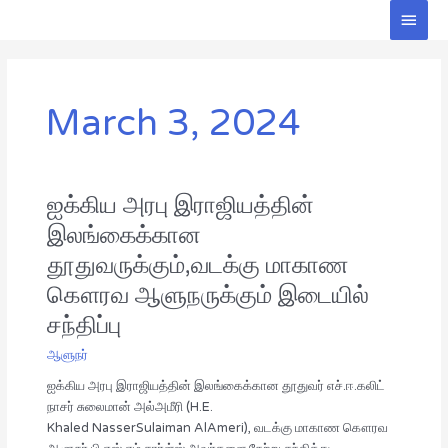
Skip
Main
to
Men
content
March 3, 2024
ஐக்கிய அரபு இராஜியத்தின்
ஐக்கிய
அரபு
இலங்கைக்கான
இராஜியத்தின்
தூதுவருக்கும்,வடக்கு மாகாண
இலங்கைக்கான
தூதுவருக்கும்,வடக்கு
கௌரவ ஆளுநருக்கும் இடையில்
மாகாண
சந்திப்பு
கௌரவ
ஆளுநருக்கும்
ஆளுநர்
இடையில்
ஐக்கிய அரபு இராஜியத்தின் இலங்கைக்கான தூதுவர் எச்.ஈ.கலிட்
சந்திப்பு
நாசர் சுலைமான் அல்அமீரி (H.E.
Khaled NasserSulaiman AlAmeri), வடக்கு மாகாண கௌரவ