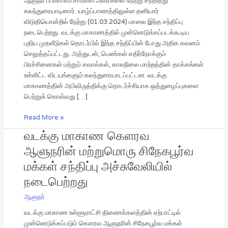
ஆளுநர் பி.எஸ்.எம்.சார்ள்ஸ் அவர்களை நேற்று சந்தித்து
கலந்துரையாடினார். யாழ்ப்பாணத்திலுள்ள தனியார்
விடுதியொன்றில் நேற்று (01.03.2024) மாலை இந்த சந்திப்பு
நடைபெற்றது. வடக்கு மாகாணத்தில் முன்னெடுக்கப்படக்கூடிய
புதிய முதலீடுகள் தொடர்பில் இந்த சந்திப்பின் போது அதிக கவனம்
செலுத்தப்பட்டது. அத்துடன், பெண்கள் எதிர்நோக்கும்
பிரச்சினைகள் மற்றும் சவால்கள், காலநிலை மாற்றத்தின் தாக்கங்கள்
உள்ளிட்ட விடயங்களும் கலந்துரையாடப்பட்டன. வடக்கு
மாகாணத்தின் அபிவிருத்திக்கு தொடர்ச்சியாக ஒத்துழைப்புகளை
பெற்றுக் கொள்வது […]
Read More »
வடக்கு மாகாண கௌரவ
வடக்கு
மாகாண
ஆளுநரின் மற்றுமொரு சிநேகபூர்வ
கௌரவ
மக்கள் சந்திப்பு அச்சுவேலியில்
ஆளுநரின்
மற்றுமொரு
நடைபெற்றது
சிநேகபூர்வ
ஆளுநர்
மக்கள்
சந்திப்பு
வடக்கு மாகாண உள்ளூராட்சி திணைக்களத்தின் ஏற்பாட்டில்
அச்சுவேலியில்
முன்னெடுக்கப்படும் கௌரவ ஆளுநரின் சிநேகபூர்வ மக்கள்