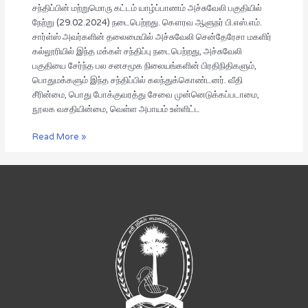
நடைபெற்றது
சந்திப்பின் மற்றுமொரு கட்டம் யாழ்ப்பாணம் அச்சுவேலி பகுதியில்
நேற்று (29.02.2024) நடைபெற்றது. கௌரவ ஆளுநர் பி.எஸ்.எம்.
சார்ள்ஸ் அவர்களின் தலைமையில் அச்சுவேலி சென்தேரேசா மகளிர்
கல்லூரியில் இந்த மக்கள் சந்திப்பு நடைபெற்றது, அச்சுவேலி
பகுதியை சேர்ந்த பல சனசமூக நிலையங்களின் பிரதிநிதிகளும்,
பொதுமக்களும் இந்த சந்திப்பில் கலந்துக்கொண்டனர். வீதி
சீரின்மை, பொது போக்குவரத்து சேவை முன்னெடுக்கப்படாமை,
நூலக வசதியின்மை, வெள்ள அபாயம் உள்ளிட்ட
Read More »