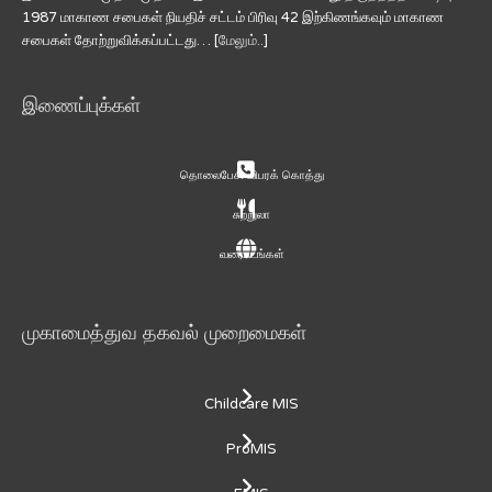
1987 மாகாண சபைகள் நியதிச் சட்டம் பிரிவு 42 இற்கிணங்கவும் மாகாண
சபைகள் தோற்றுவிக்கப்பட்டது… [
மேலும்..
]
இணைப்புக்கள்
தொலைபேசி விபரக் கொத்து
சுற்றுலா
வரைபடங்கள்
முகாமைத்துவ தகவல் முறைமைகள்
Childcare MIS
ProMIS