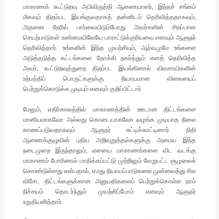
மாகாணக் கூட்டுறவு அபிவிருத்தி ஆணையாளர், இந்தச் சங்கம்
மிகவும் திறம்பட இயங்குவதாகத் தன்னிடம் தெரிவித்ததாகவும்,
அதனை நேரில் பார்வையிடும்போது அவர்களின் சிறப்பான
செயற்பாடுகள் உண்மையிலேயே பாராட்டுக்குரியவை எனவும் ஆளுநர்
தெரிவித்தார். உங்களின் இந்த முயற்சியும், ஆர்வமுமே உங்களை
அடுத்தடுத்த கட்டங்களை நோக்கி நகர்த்தும் எனத் தெரிவித்த
அவர், கூட்டுறவுத்துறை திறம்பட இயங்கினால் விவசாயிகளின்
உற்பத்திப் பொருட்களுக்கு நியாயமான விலையைப்
பெற்றுக்கொடுக்க முடியும் எனவும் குறிப்பிட்டார்.
மேலும், எதிர்காலத்தில் மாகாணத்தின் ஊடான திட்டங்களை
மானியமாகவோ அல்லது கொடையாகவோ வழங்க முடியாத நிலை
காணப்படுவதாகவும் ஆளுநர் சுட்டிக்காட்டினார். நிதி
ஆணைக்குழுவின் புதிய அறிவுறுத்தல்களுக்கு அமைய இந்த
நடைமுறை இருந்தாலும், ஏனைய மாகாணங்களை விட வடக்கு
மாகாணம் போரினால் பாதிக்கப்பட்டு முற்றிலும் வேறுபட்ட சூழலைக்
கொண்டுள்ளது என்பதால், எமது நியாயப்பாடுகளை முன்வைத்து சில
விசேட திட்டங்களுக்கான அனுமதிகளைப் பெற்றுக்கொள்ள நாம்
நிச்சயம் தொடர்ந்தும் முயற்சிப்போம் எனவும் ஆளுநர்
உறுதியளித்தார்.