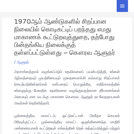
Skip
Main
to
Men
Post
content
1970ஆம் ஆண்டுகளில் சிறப்பான
navigation
நிலையில் கொடிகட்டிப் பறந்தது எமது
மாகாணக் கூட்டுறவுத்துறை, தற்போது
பின்தங்கிய நிலைக்குத்
தள்ளப்பட்டுள்ளது – கௌரவ ஆளுநர்
/
ஆளுநர்
அரசாங்கத்தால் வழங்கப்படும் உதவிகளைப் பயன்படுத்தி, உங்கள்
ஆர்வத்தையும் முயற்சியையும் மூலதனமாக்கி எவ்வாறு சிறப்பாகச்
செயற்படுகின்றார்கள் என்பதைப் பொறுத்தே, எதிர்காலத்தில்
உங்களுக்கு மேலதிக உதவிகளை வழங்குவதற்கான தீர்மானங்கள்
அமையும் என வடக்கு மாகாண கௌரவ ஆளுநர் நா.வேதநாயகன்
அவர்கள் தெரிவித்தார்.
முல்லைத்தீவு மாவட்டம், ஒட்டுசுட்டான் பிரதேச செயலர்
பிரிவுக்குட்பட்ட முல்லைத்தீவு மாவட்ட ஒருங்கிணைந்த மாதிரி
பண்ணையாளர் கூட்டுறவுச் சங்கத்தின் நெல் சுத்தப்படுத்தும் மற்றும்