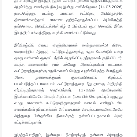
தரம் பிரிக்கும் இயந்திரத்தின் செயற்பாடுகளை உத்தியோகபூர்வமாக
ஆரம்பித்து வைக்கும் நிகழ்வு இன்று சனிக்கிழமை (14.03.2026)
நடைபெற்றது. வடக்கு மாகாண கூட்டுறவு அபிவிருத்தித்
திணைக்களத்தால், மாகாண குறித்தொதுக்கப்பட்ட அபிவிருத்தி
நன்கொடை நிதியீட்டத்தின் கீழ் 8 மில்லியன் ரூபா செலவில் இந்த
இயந்திரம் சங்கத்திற்கு வழங்கி வைக்கப்பட்டுள்ளது.
இந்நிகழ்வில் பிரதம விருந்தினராகக் கலந்துகொண்டு விசேட
உரையாற்றிய ஆளுநர், கூட்டுறவுத்துறைக்கு உதவ வேண்டும் என்ற
தமது எண்ணம் ஒருகட்டத்தில் அருகிவிட்டிருந்ததாகக் குறிப்பிட்டார்.
கடந்த காலங்களில் தாம் பல்வேறு அமைப்புகளின் ஊடாகக்
கூட்டுறவுத்துறைக்கு உதவிகளைப் பெற்று வழங்கியிருந்த போதிலும்,
அவை முகாமைத்துவக் குறைபாடுகளால் திறம்படப்
பயன்படுத்தப்படாமையால் கூட்டுறவுத்துறை மீது தமக்கு அதிருப்தி
ஏற்பட்டிருந்ததாகத் தெரிவித்தார். 1970ஆம் ஆண்டுகளில்
இலங்கையிலேயே மிகவும் சிறப்பான நிலையில் கொடிகட்டிப் பறந்தது
எமது மாகாணக் கூட்டுறவுத்துறைதான் எனவும், எனினும் சில
சங்கங்களின் நிர்வாகங்கள் நேர்மையாகச் செயற்படாமையினாலேயே
அத்துறை பின்தங்கிய நிலைக்குத் தள்ளப்பட்டதாகவும் அவர்
சுட்டிக்காட்டினார்.
இருந்தபோதிலும், இன்றைய நிகழ்வுக்குத் தன்னை அழைத்த