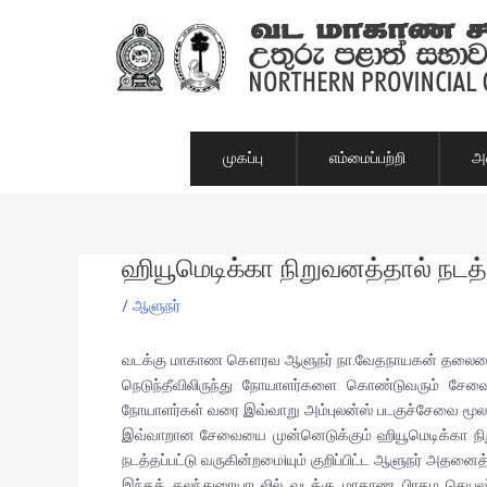
Skip
to
content
முகப்பு
எம்மைப்பற்றி
அம
ஹியூமெடிக்கா நிறுவனத்தால் நடத
Post
navigation
/
ஆளுநர்
வடக்கு மாகாண கௌரவ ஆளுநர் நா.வேதநாயகன் தலைமையி
நெடுந்தீவிலிருந்து நோயாளர்களை கொண்டுவரும் சேவை 
நோயாளர்கள் வரை இவ்வாறு அம்புலன்ஸ் படகுச்சேவை மூலம
இவ்வாறான சேவையை முன்னெடுக்கும் ஹியூமெடிக்கா நிற
நடத்தப்பட்டு வருகின்றமைiயும் குறிப்பிட்ட ஆளுநர் அதனை
இந்தக் கலந்துரையாடலில் வடக்கு மாகாண பிரதம செயலர