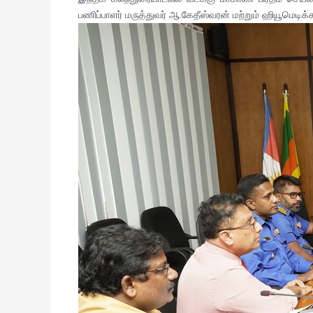
பணிப்பாளர் மருத்துவர் ஆ.கேதீஸ்வரன் மற்றும் ஹியூமெடிக