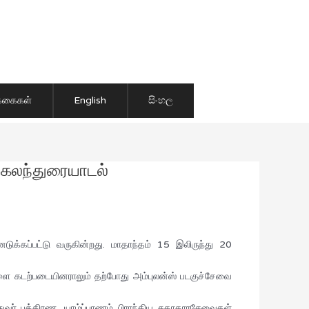
ிக்கைகள்
English
සිංහල
 கலந்துரையாடல்
க்கப்பட்டு வருகின்றது. மாதாந்தம் 15 இலிருந்து 20
ை கடற்படையினராலும் தற்போது அம்புலன்ஸ் படகுச்சேவை
ர் பத்திரண, யாழ்ப்பாணம் பிராந்திய சுகாதாரசேவைகள்