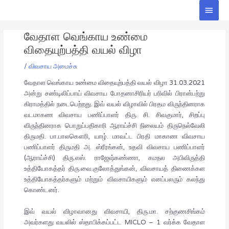
Skip
Main
to
Men
Post
content
வேதாள வெங்காய உண்மை
navigation
விதையுற்பத்தி வயல் விழா
/
விவசாய அமைச்சு
வேதாள வெங்காய உண்மை விதையுற்பத்தி வயல் விழா 31.03.2021
அன்று சண்டிலிப்பாய் விவசாய போதனாசிரியர் பரிவில் பிரான்பற்று
கிராமத்தில் நடைபெற்றது. இவ் வயல் விழாவில் பிரதம விருந்தினராக
வடமாகண விவசாய பணிப்பாளர் திரு. சி. சிவகுமார், சிறப்பு
விருந்தினராக பொறுப்பதிகாரி ஆராய்ச்சி நிலையம் திருநெல்வேலி
திருமதி. பா.பாலகௌரி, யாழ். மாவட்ட பிரதி மாகாண விவசாய
பணிப்பாளர் திருமதி அ. ஸ்ரீரங்கன், உதவி விவசாய பணிப்பாளர்
(ஆராய்ச்சி) திரு.எஸ். ராஜேஷ்கண்ணா, கமநல அபிவிருத்தி
உத்தியோகத்தர் திரு.வை.குலோத்துங்கன், விவசாயத் திணைக்கள
உத்தியோகத்தர்களும் மற்றும் விவசாயிகளும் எனப்பலரும் கலந்து
கொண்டனர்.
இவ் வயல் விழாவானது விவசாயி, திரு.மா. சற்குணசிங்கம்
அவர்களது வயலில் ஸ்தாபிக்கப்பட்ட MICLO – 1 வர்க்க வேதாள