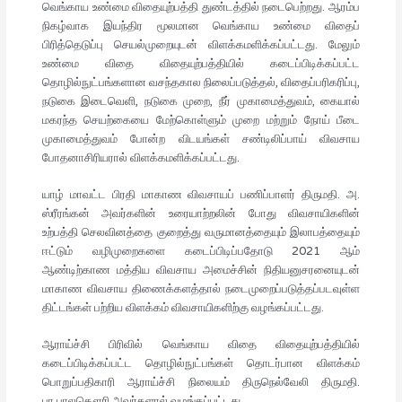
வெங்காய உண்மை விதையுற்பத்தி துண்டத்தில் நடைபெற்றது. ஆரம்ப
நிகழ்வாக இயந்திர மூலமான வெங்காய உண்மை விதைப்
பிரித்தெடுப்பு செயல்முறையுடன் விளக்கமளிக்கப்பட்டது. மேலும்
உண்மை விதை விதையுற்பத்தியில் கடைப்பிடிக்கப்பட்ட
தொழில்நுட்பங்களான வசந்தகால நிலைப்படுத்தல், விதைப்பரிகரிப்பு,
நடுகை இடைவெளி, நடுகை முறை, நீர் முகாமைத்துவம், கையால்
மகரந்த செயற்கையை மேற்கொள்ளும் முறை மற்றும் நோய் பீடை
முகாமைத்துவம் போன்ற விடயங்கள் சண்டிலிப்பாய் விவசாய
போதனாசிரியரால் விளக்கமளிக்கப்பட்டது.
யாழ் மாவட்ட பிரதி மாகாண விவசாயப் பணிப்பாளர் திருமதி. அ.
ஸ்ரீரங்கன் அவர்களின் உரையாற்றலின் போது விவசாயிகளின்
உற்பத்தி செலவினத்தை குறைத்து வருமானத்தையும் இலாபத்தையும்
ஈட்டும் வழிமுறைகளை கடைப்பிடிப்பதோடு 2021 ஆம்
ஆண்டிற்காண மத்திய விவசாய அமைச்சின் நிதியனுசரனையுடன்
மாகாண விவசாய திணைக்களத்தால் நடைமுறைப்படுத்தப்படவுள்ள
திட்டங்கள் பற்றிய விளக்கம் விவசாயிகளிற்கு வழங்கப்பட்டது.
ஆராய்ச்சி பிரிவில் வெங்காய விதை விதையுற்பத்தியில்
கடைப்பிடிக்கப்பட்ட தொழில்நுட்பங்கள் தொடர்பான விளக்கம்
பொறுப்பதிகாரி ஆராய்ச்சி நிலையம் திருநெல்வேலி திருமதி.
பா.பாலகௌரி அவர்களால் வழங்கப்பட்டது.