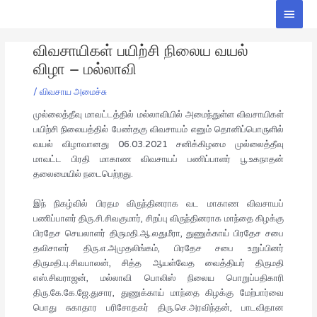
Skip
Main
to
Men
Post
content
விவசாயிகள் பயிற்சி நிலைய வயல்
navigation
விழா – மல்லாவி
/
விவசாய அமைச்சு
முல்லைத்தீவு மாவட்டத்தில் மல்லாவியில் அமைந்துள்ள விவசாயிகள்
பயிற்சி நிலையத்தில் பேண்தகு விவசாயம் எனும் தொனிப்பொருளில்
வயல் விழாவானது 06.03.2021 சனிக்கிழமை முல்லைத்தீவு
மாவட்ட பிரதி மாகாண விவசாயப் பணிப்பாளர் பூ.உகநாதன்
தலைமையில் நடைபெற்றது.
இந் நிகழ்வில் பிரதம விருந்தினராக வட மாகாண விவசாயப்
பணிப்பாளர் திரு.சி.சிவகுமார், சிறப்பு விருந்தினராக மாந்தை கிழக்கு
பிரதேச செயலாளர் திருமதி.ஆ.லதுமீரா, துணுக்காய் பிரதேச சபை
தவிசாளர் திரு.எ.அமுதலிங்கம், பிரதேச சபை உறுப்பினர்
திருமதி.பு.சிவபாலன், சித்த ஆயள்வேத வைத்தியர் திருமதி
எஸ்.சிவராஜன், மல்லாவி பொலிஸ் நிலைய பொறுப்பதிகாரி
திரு.கே.கே.ஜே.துசார, துணுக்காய் மாந்தை கிழக்கு மேற்பார்வை
பொது சுகாதார பரிசோதகர் திரு.செ.அரவிந்தன், பாடவிதான