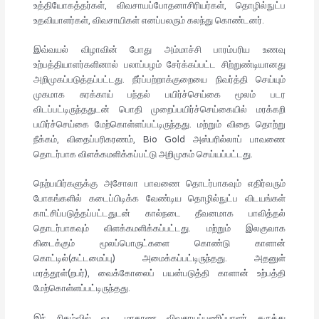
உத்தியோகத்தர்கள், விவசாயப்போதனாசிரியர்கள், தொழில்நுட்ப
உதவியாளர்கள், விவசாயிகள் எனப்பலரும் கலந்து கொண்டனர்.
இவ்வயல் விழாவின் போது அம்மாச்சி பாரம்பரிய உணவு
உற்பத்தியாளர்களினால் பலாப்பழம் சேர்க்கப்பட்ட சிற்றுண்டியானது
அறிமுகப்படுத்தப்பட்டது. நீர்ப்பற்றாக்குறையை நிவர்த்தி செய்யும்
முகமாக சுரக்காய் பந்தல் பயிர்ச்செய்கை மூலம் படர
விடப்பட்டிருந்ததுடன் பொதி முறைப்பயிர்ச்செய்கையில் மரக்கறி
பயிர்ச்செய்கை மேற்கொள்ளப்பட்டிருந்தது. மற்றும் விதை தொற்று
நீக்கம், விதைப்பரிகரணம், Bio Gold அஸ்பரில்லாப் பாவணை
தொடர்பாக விளக்கமளிக்கப்பட்டு அறிமுகம் செய்யப்பட்டது.
நெற்பயிர்களுக்கு அசோலா பாவணை தொடர்பாகவும் எதிர்வரும்
போகங்களில் கடைப்பிடிக்க வேண்டிய தொழில்நுட்ப விடயங்கள்
காட்சிப்படுத்தப்பட்டதுடன் கால்நடை தீவனமாக பாவித்தல்
தொடர்பாகவும் விளக்கமளிக்கப்பட்டது. மற்றும் இலகுவாக
கிடைக்கும் மூலப்பொருட்களை கொண்டு காளான்
கொட்டில்(கட்டமைப்பு) அமைக்கப்பட்டிருந்தது. அதனுள்
மரத்தூள்(றபர்), வைக்கோலைப் பயன்படுத்தி காளான் உற்பத்தி
மேற்கொள்ளப்பட்டிருந்தது.
இந் நிகழ்வில் வட மாகாண விவசாயப்பணிப்பாளர் கருத்து