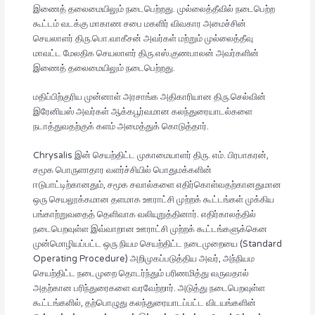
இணைத் தலைமையிலும் நடைபெற்றது. முல்லைத்தீவில் நடைபெற்ற
கூட்டம் வடக்கு மாகாண சபை மகளிர் விவகார அமைச்சின்
செயலாளர் திரு.பொ.வாகீசன் அவர்கள் மற்றும் முல்லைத்தீவு
மாவட்ட மேலதிக செயலாளர் திரு.எஸ்.குணபாலன் அவர்களின்
இணைத் தலைமையிலும் நடைபெற்றது.
மதிப்பிற்குரிய முன்னாள் அரசாங்க அதிகாரியான திரு.செல்வின்
இரேனியஸ் அவர்கள் ஆக்கபூர்வமான கலந்துரையாடல்களை
நடாத்துவதற்குக் களம் அமைத்துக் கொடுத்தார்.
Chrysalis இன் செயற்திட்ட முகாமையாளர் திரு. எம். பிரபாகரன்,
சமூக பொருளாதார வளர்ச்சியில் பொதுமக்களின்
ஈடுபாட்டிற்கானதும், சமூக சவால்களை எதிர்கொள்வதற்கானதுமான
ஒரு செயலூக்கமான தளமாக ஊராட்சி முற்றக் கூட்டங்கள் முக்கிய
பங்காற்றுவதைத் தெளிவாக வலியுறுத்தினார். எதிர்காலத்தில்
நடைபெறவுள்ள இவ்வாறான ஊராட்சி முற்றக் கூட்டங்களுக்கென
முன்மொழியப்பட்ட ஒரு நியம செயற்திட்ட நடைமுறையை (Standard
Operating Procedure) அறிமுகப்படுத்திய அவர், அந்நியம
செயற்திட்ட நடைமுறை தொடர்ந்தும் பரிணமித்து வருவதால்
அதற்கான பரிந்துரைகளை வரவேற்றார். அடுத்து நடைபெறவுள்ள
கூட்டங்களில், தற்பொழுது கலந்துரையாடப்பட்ட விடயங்களின்