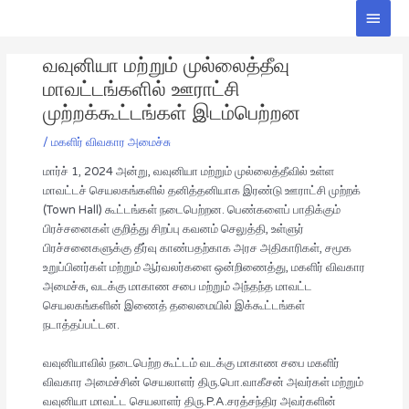
Skip
Main
to
Men
Post
content
வவுனியா மற்றும் முல்லைத்தீவு
navigation
மாவட்டங்களில் ஊராட்சி
முற்றக்கூட்டங்கள் இடம்பெற்றன
/
மகளிர் விவகார அமைச்சு
மார்ச் 1, 2024 அன்று, வவுனியா மற்றும் முல்லைத்தீவில் உள்ள
மாவட்டச் செயலகங்களில் தனித்தனியாக இரண்டு ஊராட்சி முற்றக்
(Town Hall) கூட்டங்கள் நடைபெற்றன. பெண்களைப் பாதிக்கும்
பிரச்சனைகள் குறித்து சிறப்பு கவனம் செலுத்தி, உள்ளுர்
பிரச்சனைகளுக்கு தீர்வு காண்பதற்காக அரச அதிகாரிகள், சமூக
உறுப்பினர்கள் மற்றும் ஆர்வலர்களை ஒன்றிணைத்து, மகளிர் விவகார
அமைச்சு, வடக்கு மாகாண சபை மற்றும் அந்தந்த மாவட்ட
செயலகங்களின் இணைத் தலைமையில் இக்கூட்டங்கள்
நடாத்தப்பட்டன.
வவுனியாவில் நடைபெற்ற கூட்டம் வடக்கு மாகாண சபை மகளிர்
விவகார அமைச்சின் செயலாளர் திரு.பொ.வாகீசன் அவர்கள் மற்றும்
வவுனியா மாவட்ட செயலாளர் திரு.P.A.சரத்சந்திர அவர்களின்