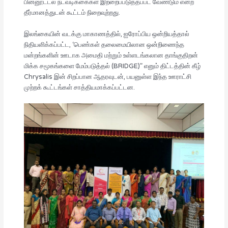
பின்னூட்டல் நடவடிக்கைகள் இற்றைப்படுத்தப்பட வேண்டும் என்ற
தீர்மானத்துடன் கூட்டம் நிறைவுற்றது.
இலங்கையின் வடக்கு மாகாணத்தில், ஐரோப்பிய ஒன்றியத்தால்
நிதியளிக்கப்பட்ட, ‘பெண்கள் தலைமையிலான ஒன்றிணைந்த
மன்றங்களின் ஊடாக அமைதி மற்றும் உள்ளடங்கலான தாங்குதிறன்
மிக்க சமூகங்களை மேம்படுத்தல் (BRIDGE)” எனும் திட்டத்தின் கீழ்
Chrysalis இன் சிறப்பான ஆதரவுடன், பயனுள்ள இந்த ஊராட்சி
முற்றக் கூட்டங்கள் சாத்தியமாக்கப்பட்டன.