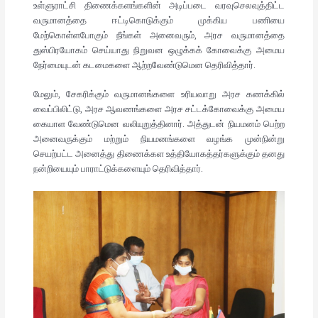
உள்ளுராட்சி திணைக்களங்களின் அடிப்படை வரவுசெலவுத்திட்ட
வருமானத்தை ஈட்டிகொடுக்கும் முக்கிய பணியை
மேற்கொள்ளபோகும் நீங்கள் அனைவரும், அரச வருமானத்தை
துஸ்பிரயோகம் செய்யாது நிறுவன ஒழுக்கக் கோவைக்கு அமைய
நேர்மையுடன் கடமைகளை ஆற்றவேண்டுமென தெரிவித்தார்.
மேலும், சேகரிக்கும் வருமானங்களை உரியவாறு அரச கணக்கில்
வைப்பிலிட்டு, அரச ஆவணங்களை அரச சட்டக்கோவைக்கு அமைய
கையாள வேண்டுமென வலியுறுத்தினார். அத்துடன் நியமனம் பெற்ற
அனைவருக்கும் மற்றும் நியமனங்களை வழங்க முன்நின்று
செயற்பட்ட அனைத்து திணைக்கள உத்தியோகத்தர்களுக்கும் தனது
நன்றியையும் பாராட்டுக்களையும் தெரிவித்தார்.