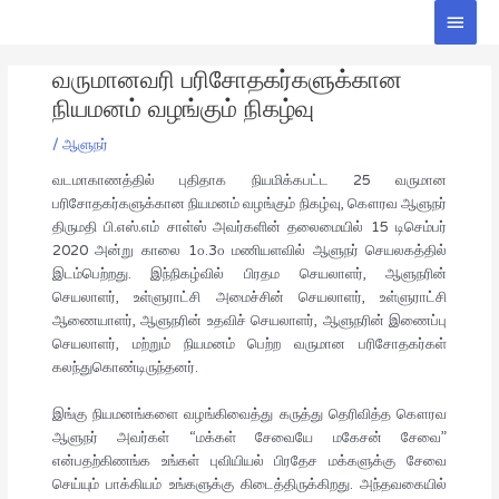
Skip
Main
to
Men
Post
content
வருமானவரி பரிசோதகர்களுக்கான
navigation
நியமனம் வழங்கும் நிகழ்வு
/
ஆளுநர்
வடமாகாணத்தில் புதிதாக நியமிக்கபட்ட 25 வருமான
பரிசோதகர்களுக்கான நியமனம் வழங்கும் நிகழ்வு, கௌரவ ஆளுநர்
திருமதி பி.எஸ்.எம் சாள்ஸ் அவர்களின் தலைமையில் 15 டிசெம்பர்
2020 அன்று காலை 1௦.3௦ மணியளவில் ஆளுநர் செயலகத்தில்
இடம்பெற்றது. இந்நிகழ்வில் பிரதம செயலாளர், ஆளுநரின்
செயலாளர், உள்ளுராட்சி அமைச்சின் செயலாளர், உள்ளுராட்சி
ஆணையாளர், ஆளுநரின் உதவிச் செயலாளர், ஆளுநரின் இணைப்பு
செயலாளர், மற்றும் நியமனம் பெற்ற வருமான பரிசோதகர்கள்
கலந்துகொண்டிருந்தனர்.
இங்கு நியமனங்களை வழங்கிவைத்து கருத்து தெரிவித்த கௌரவ
ஆளுநர் அவர்கள் “மக்கள் சேவையே மகேசன் சேவை”
என்பதற்கிணங்க உங்கள் புவியியல் பிரதேச மக்களுக்கு சேவை
செய்யும் பாக்கியம் உங்களுக்கு கிடைத்திருக்கிறது. அந்தவகையில்