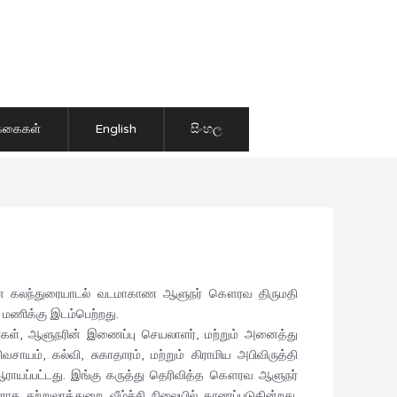
ிக்கைகள்
English
සිංහල
டர்பான கலந்துரையாடல் வடமாகாண ஆளுநர் கௌரவ திருமதி
மணிக்கு இடம்பெற்றது.
ள், ஆளுநரின் இணைப்பு செயலாளர், மற்றும் அனைத்து
வசாயம், கல்வி, சுகாதாரம், மற்றும் கிராமிய அபிவிருத்தி
ஆராயப்பட்டது. இங்கு கருத்து தெரிவித்த கௌரவ ஆளுநர்
 சுற்றுலாத்துறை வீழ்ச்சி நிலையில் காணப்படுகின்றது.