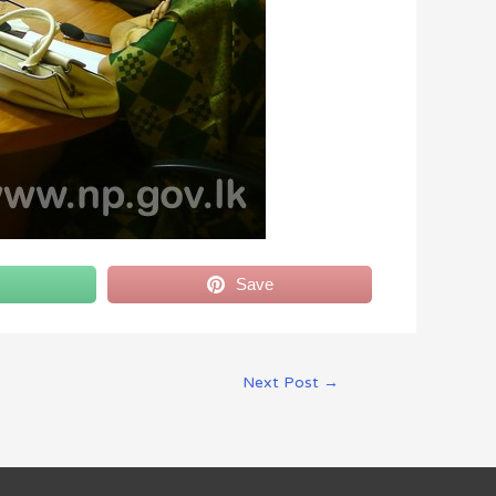
Save
Next Post
→