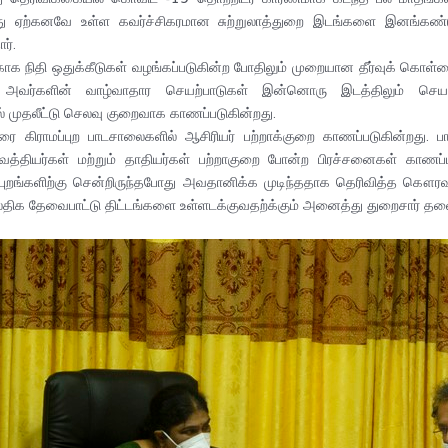
த்து ஏற்கனவே உள்ள கவர்ச்சிகரமான சுற்றுலாத்துறை இடங்களை இனங்கண்
ர்.
ாக நிதி ஒதுக்கீடுகள் வழங்கப்படுகின்ற போதிலும் முறையான தீர்வுக் கொள்கை
் அவர்களின் வாழ்வாதார செயற்பாடுகள் இன்னொரு இடத்திலும் செயற்ப
முதலீட்டு செலவு குறைவாக காணப்படுகின்றது.
வரை கிராமப்புற பாடசாலைகளில் ஆசிரியர் பற்றாக்குறை காணப்படுகின்ற
 வைத்தியர்கள் மற்றும் தாதியர்கள் பற்றாகுறை போன்ற பிரச்சனைகள் க
புறங்களிற்கு சென்றிருந்தபோது அவதானிக்க முடிந்ததாக தெரிவித்த கௌரவ 
திக தேவைபாட்டு திட்டங்களை உள்ளடக்குவதற்க்கும் அனைத்து துறைசார் தல