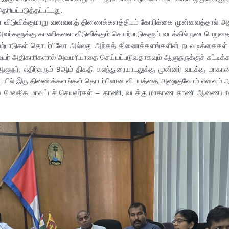
ரியப்படுத்தப்பட்டது.
ிடுவிக்குமாறு வனவளத் திணைக்களத்திடம் கோரிக்கை முன்வைத்தால் அது ந
அவர்களுக்கு காணிகளை விடுவிக்கும் செயற்பாடுகளும் வடக்கில் நடைபெறுவதாக
ற்பாடுகள் தொடர்பிலோ அல்லது அந்தத் திணைக்களங்களின் நடவடிக்கைகள் 
யர் அதிகாரிகளால் அவமரியாதை செய்யப்படுவதாகவும் ஆளுநருக்குச் சுட்டிக்கா
ஆளுநர், எதிர்வரும் 9ஆம் திகதி கலந்துரையாடலுக்கு முன்னர் வடக்கு மாகா
யில் இரு திணைக்களங்கள் தொடர்பிலான விடயத்தை அணுகுவோம் எனவும் ஆளுநர்
தும் மேலதிக மாவட்டச் செயலர்கள் – காணி, வடக்கு மாகாண காணி ஆணையாள