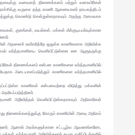
ியாதளவுக்கு வனவளத் திணைக்களம் மற்றும் வனஉயிரிகள்
ிநொச்சிக்கு வருகை தந்த காணி ஆணையாளர் நாயகத்திடம்
வனத்துக்கு கொண்டு சென்றுள்ளதாகவும் அதற்கு அமைவாக
கள், குளங்கள், வயல்கள், மக்கள் மீள்குடியமர்வுக்கான
னார்.
னின் அதனைச் சுவீகரித்தே ஒதுக்க காணிகளாக அறிவிக்க
றாமல் வர்த்தமானியை வெளியிட்டுள்ளன என ஆளுநருக்கு
யிரிகள் திணைக்களம் என்பன காணிகளை வர்த்தமானியில்
குரியதாக அடையாளப்படுத்தும் காணிகளை வர்த்தமானியில்
்பட்டுள்ள காணிகள் என்பனவற்றை விடுத்து மக்களின்
ெரியப்படுத்தினர்.
னி அறிவித்தல் வெளியிட்டுள்ளதாகவும் அதிகாரிகள்
மது திணைக்களத்துக்கு கோரும் காணியின் அளவு அதிகம்
கின்றனர். ஆனால் அவர்களுக்கான சட்டபூர்வ ஆவணங்களோ,
்கள் வர்த்தமானி அறிவித்தலால் தமது வசிப்பிடங்களில்