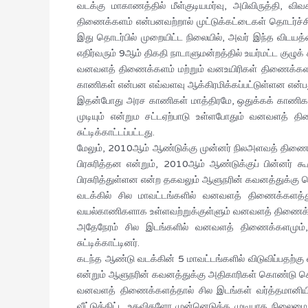
வடக்கு மாகாணத்தில் மீள்குடியமர்வு, அபிவிருத்தி,
திணைக்களம் என்பனவற்றால் முட்டுக்கட்டைகள் தொடர்ச்
இது தொடர்பில் முறையிட்ட நிலையில், அவர் இந்த விட
எதிர்வரும் 9ஆம் திகதி நாடாளுமன்றத்தில் உயர்மட்ட குழுக் 
வனவளத் திணைக்களம் மற்றும் வனஉயிரிகள் திணைக்களம் எ
காணிகள் என்பன எவ்வளவு ஆக்கிரமிக்கப்பட்டுள்ளன என்பது
இதன்போது அரச காணிகள் மாத்திரமே, ஒதுக்கக் காணிகள
முடியும் என்றும சட்டஏற்பாடு உள்ளபோதும் வனவளத் 
சுட்டிக்காட்டப்பட்டது.
மேலும், 2010ஆம் ஆண்டுக்கு முன்னர் நிலஅளவத் திண
பிரசுரித்தன என்றும், 2010ஆம் ஆண்டுக்குப் பின்னர்
பிரசுரித்துள்ளன என்ற தகவலும் ஆளுநரின் கவனத்துக்கு க
வடக்கில் சில மாவட்டங்களில் வனவளத் திணைக்களத்த
வயல்காணிகளாக உள்ளவற்றுக்குள்ளும் வனவளத் திணைக்களத
அதேநேரம் சில இடங்களில் வனவளத் திணைக்களமும், 
சுட்டிக்காட்டினர்.
கடந்த ஆண்டு வடக்கின் 5 மாவட்டங்களில் விடுவிப்பத
என்றும் ஆளுநரின் கவனத்துக்கு அதிகாரிகள் கொண்டு ச
வனவளத் திணைக்களத்தால் சில இடங்கள் வர்த்தமானியில
வீட்டுத்திட்ட உதவிகளோ முன்னெடுக்க முடியாத நிலைமை