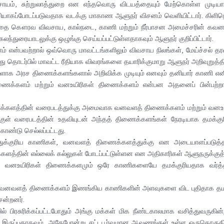
 விவசாயம், சுற்றுலாத்துறை என எந்தவொரு விடயத்தையும் மேற்கொள்ள முட
சியாகப்போடப்படுவதாக வடக்கு மாகாண ஆளுநர் விசனம் வெளியிட்டார். கிள
யத்தை கௌரவ விவசாய, கால்நடை, காணி மற்றும் நீர்பாசன அமைச்சரின் க
கலந்துரையாடலுக்கு ஒழுங்கு செய்யப்பட்டுள்ளதாகவும் ஆளுநர் குறிப்பிட்டார்.
ன்பவற்றால் ஒவ்வொரு மாவட்டங்களிலும் விவசாய நிலங்கள், மேய்ச்சல் தரவை
 தொடர்பில் மாவட்ட ரீதியாக விவரங்களை தயாரிக்குமாறு ஆளுநர் அறிவுறுத்தி
ாக அரச திணைக்களங்களால் அறிவிக்க முடியும் எனவும் தனியார் காணி எ
திணைக்களம் மற்றும் வனஉயிரிகள் திணைக்களம் என்பன அதனைப் பின்பற்
ைக்களத்தின் வரைபடத்துக்கு அமைவாக வனவளத் திணைக்களம் மற்றும் வனஉ
 கூகுள் வரைபடத்தின் உதவியுடன் அந்தத் திணைக்களங்கள் நேரடியாக தமக்
ொண்டு செல்லப்பட்டது.
ுக்குரிய காணிகள், வனவளத் திணைக்களத்துக்கு என அடையாளப்படுத்தப
்தின் எல்லைக் கல்லுகள் போடப்பட்டுள்ளன என அதிகாரிகள் ஆளுநருக்குத் த
வனஉயிரிகள் திணைக்களமும் ஒரே காணிகளையே தமக்குரியதாக வர்த்தமா
ற்கு வனவளத் திணைக்களம் இணங்கிய காணிகளின் அளவுகளை விட புதிதாக த
ென்றனர்.
் பிரசுரிக்கப்பட்டபோதும் அங்கு மக்கள் மிக நீண்டகாலமாக வசித்துவரு
 இருப்பதாகவும், அதேபோன்று சட்டபூர்வமான ஆவணங்கள் உள்ள ஒருதொகுதி மக