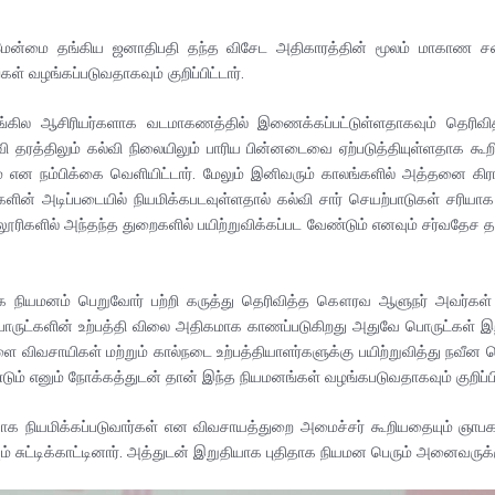
ன்மை தங்கிய ஜனாதிபதி தந்த விசேட அதிகாரத்தின் மூலம் மாகாண சபைய
 வழங்கப்படுவதாகவும் குறிப்பிட்டார்.
்கில ஆசிரியர்களாக வடமாகணத்தில் இணைக்கப்பட்டுள்ளதாகவும் தெரிவித்
ரத்திலும் கல்வி நிலையிலும் பாரிய பின்னடைவை ஏற்படுத்தியுள்ளதாக க
 என நம்பிக்கை வெளியிட்டார். மேலும் இனிவரும் காலங்களில் அத்தனை கிர
ின் அடிப்படையில் நியமிக்கபடவுள்ளதால் கல்வி சார் செயற்பாடுகள் சரியாக புக
லூரிகளில் அந்தந்த துறைகளில் பயிற்றுவிக்கப்பட வேண்டும் எனவும் சர்வத
ாக நியமனம் பெறுவோர் பற்றி கருத்து தெரிவித்த கௌரவ ஆளுநர் அவர்கள்
 பொருட்களின் உற்பத்தி விலை அதிகமாக காணப்படுகிறது அதுவே பொருட்கள் இறக
 விவசாயிகள் மற்றும் கால்நடை உற்பத்தியாளர்களுக்கு பயிற்றுவித்து நவீன 
ும் எனும் நோக்கத்துடன் தான் இந்த நியமனங்கள் வழங்கபடுவதாகவும் குறிப்பிட
க நியமிக்கப்படுவார்கள் என விவசாயத்துறை அமைச்சர் கூறியதையும் ஞாபகபட
ுட்டிக்காட்டினார். அத்துடன் இறுதியாக புதிதாக நியமன பெரும் அனைவருக்கும