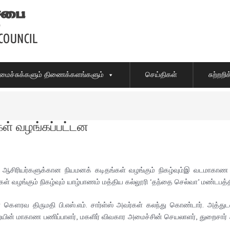
ைச்சுக்களும் திணைக்களங்களும்
செய்திகள்
சுற்றற
ள் வழங்கப்பட்டன
 ஆசிரியர்களுக்கான நியமனக் கடிதங்கள் வழங்கும் நிகழ்வும்இ வடமாகா
வழங்கும் நிகழ்வும் யாழ்பாணம் மத்திய கல்லூரி ‘தந்தை செல்வா’ மண்டபத்தி
கௌரவ திருமதி பி.எஸ்.எம். சார்ள்ஸ் அவர்கள் கலந்து கொண்டார். அத்த
் மாகாண பணிப்பாளர், மகளிர் விவகார அமைச்சின் செயலாளர், துறைசார் அத