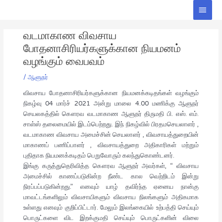
Skip
Main
to
Men
Post
content
வடமாகாண விவசாய
navigation
போதனாசிரியர்களுக்கான நியமனம்
வழங்கும் வைபவம்
/
ஆளுநர்
விவசாய போதனாசிரியர்களுக்கான நியமனக்கடிதங்கள் வழங்கும்
நிகழ்வு 04 மார்ச் 2021 அன்று மாலை 4.00 மணிக்கு ஆளுநர்
செயலகத்தில் கௌரவ வடமாகாண ஆளுநர் திருமதி பி. எஸ். எம்.
சாள்ஸ் தலைமையில் இடம்பெற்றது. இந் நிகழ்வில் பிரதமசெயலாளர் ,
வடமாகாண விவசாய அமைச்சின் செயலாளர் , விவசாயத்துறையின்
மாகாணப் பணிப்பாளர் , விவசாயத்துறை அதிகாரிகள் மற்றும்
புதிதாக நியமனக்கடிதம் பெறுவோரும் கலந்துகொண்டனர்.
இங்கு கருத்துதெரிவித்த கௌரவ ஆளுநர் அவர்கள், “ விவசாய
அமைச்சில் காணப்படுகின்ற நீண்ட கால வெற்றிடம் இன்று
நிரப்பப்படுகின்றது.” எனவும் யாழ் தவிர்ந்த ஏனைய நான்கு
மாவட்டங்களிலும் விவசாயிகளும் விவசாய நிலங்களும் அதிகமாக
உள்ளது எனவும் குறிப்பிட்டார். மேலும் இலங்கையில் உற்பத்தி செய்யும்
பொருட்களை விட இறக்குமதி செய்யும் பொருட்களின் விலை