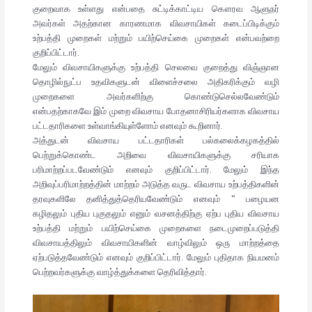
குறைவாக உள்ளது என்பதை சுட்டிக்காட்டிய கௌரவ ஆளுநர்
அவர்கள் அதற்கான காரணமாக விவசாயிகள் கடைப்பிடிக்கும்
உற்பத்தி முறைகள் மற்றும் பயிற்செய்கை முறைகள் என்பவற்றை
குறிப்பிட்டார்.
மேலும் விவசாயிகளுக்கு உற்பத்தி செலவை குறைத்து விஞ்ஞான
தொழில்நுட்ப உதவிகளுடன் விளைச்சலை அதிகரிக்கும் வழி
முறைகளை அவர்களிற்கு கொண்டுசெல்லவேண்டும்
என்பதற்காகவே இம் முறை விவசாய போதனாசிரியர்களாக விவசாய
பட்டதாரிகளை உள்வாங்கியுள்ளோம் எனவும் கூறினார்.
அத்துடன் விவசாய பட்டதாரிகள் பல்கலைக்கழகத்தில்
பெற்றுக்கொண்ட அறிவை விவசாயிகளுக்கு சரியாக
பரிமாற்றப்படவேண்டும் எனவும் குறிப்பிட்டார். மேலும் இந்த
அறிவுப்பரிமாற்றத்தின் மாற்றம் அடுத்த வருட விவசாய உற்பத்திகளின்
தரவுகளிலே தனித்துத்தெரியவேண்டும் எனவும் “ பழையன
கழிதலும் புதிய புகுதலும் எனும் வசனத்திற்கு ஏற்ப புதிய விவசாய
உற்பத்தி மற்றும் பயிற்செய்கை முறைகளை நடைமுறைப்படுத்தி
விவசாயத்திலும் விவசாயிகளின் வாழ்விலும் ஒரு மாற்றத்தை
ஏற்படுத்தவேண்டும் எனவும் குறிப்பிட்டார். மேலும் புதிதாக நியமனம்
பெற்றவர்களுக்கு வாழ்த்துக்களை தெரிவித்தார்.