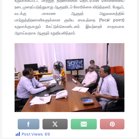
உருவாக்கப்பட்ட மாற்றுத் திறனாளிகள் தொடர்பான கொள்கையை
நடைமுறைப்படுத்துமாறு ஆளுநரிடம் கோரிக்கை விடுத்தனர். மேலும்,
வடக்கு மாகாண ஆளுநர் அலுவலகத்தில்
மாற்றுத்திறனாளிகளுக்கான குவிய மையத்தை (focal point)
உருவாக்குமாறும் கேட்டுக்கொண்டனர். இவற்றைச் சாதகமாக
ஆராய்வதாக ஆளுநர் உறுதியளித்தார்.
Post Views:
69