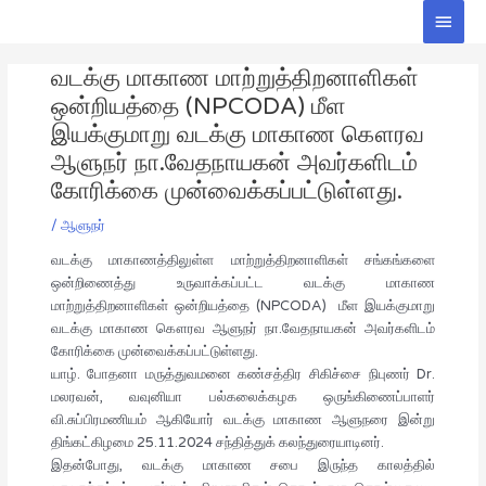
Skip
Main
to
Men
Post
content
வடக்கு மாகாண மாற்றுத்திறனாளிகள்
navigation
ஒன்றியத்தை (NPCODA) மீள
இயக்குமாறு வடக்கு மாகாண கௌரவ
ஆளுநர் நா.வேதநாயகன் அவர்களிடம்
கோரிக்கை முன்வைக்கப்பட்டுள்ளது.
/
ஆளுநர்
வடக்கு மாகாணத்திலுள்ள மாற்றுத்திறனாளிகள் சங்கங்களை
ஒன்றிணைத்து உருவாக்கப்பட்ட வடக்கு மாகாண
மாற்றுத்திறனாளிகள் ஒன்றியத்தை (NPCODA) மீள இயக்குமாறு
வடக்கு மாகாண கௌரவ ஆளுநர் நா.வேதநாயகன் அவர்களிடம்
கோரிக்கை முன்வைக்கப்பட்டுள்ளது.
யாழ். போதனா மருத்துவமனை கண்சத்திர சிகிச்சை நிபுணர் Dr.
மலரவன், வவுனியா பல்கலைக்கழக ஒருங்கிணைப்பாளர்
வி.சுப்பிரமணியம் ஆகியோர் வடக்கு மாகாண ஆளுநரை இன்று
திங்கட்கிழமை 25.11.2024 சந்தித்துக் கலந்துரையாடினர்.
இதன்போது, வடக்கு மாகாண சபை இருந்த காலத்தில்