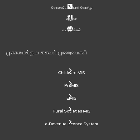
தொலைபேசி விபரக் கொத்து
சுற்றுலா
வரைபடங்கள்
முகாமைத்துவ தகவல் முறைமைகள்
Childcare MIS
ProMIS
EMIS
Rural Societies MIS
e-Revenue Licence System