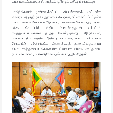
வடிகாலமைப்புகளைச் சீரமைத்தல் குறித்தும் வலியுறுத்தப்பட்டது.
பிரதிநிதிகளால் முன்வைக்கப்பட்ட விடயங்களைக் கேட்டறிந்த
கௌரவ ஆளுநர் நா.வேதநாயகன் அவர்கள், சுட்டிக்காட்டப்பட்டுள்ள
பல விடயங்கள் கொள்கை ரீதியான முடிவுகளைக் கொண்டிருப்பதால்,
அவை தொடர்பில் மத்திய அரசாங்கத்துடன் உயர்மட்டக்
கலந்துரையாடல்களை நடத்த வேண்டியுள்ளது. அதேவேளை,
மாகாண நிர்வாகத்தின் அதிகார வரம்புக்கு உட்பட்ட விடயங்கள்
தொடர்பில், சம்பந்தப்பட்ட திணைக்களத் தலைவர்களுடனான
விசேட கலந்துரையாடல்களை மிக விரைவாக ஏற்பாடு செய்து உரிய
நடவடிக்கைகள் முன்னெடுக்கப்படும்’ என உறுதியளித்தார்.