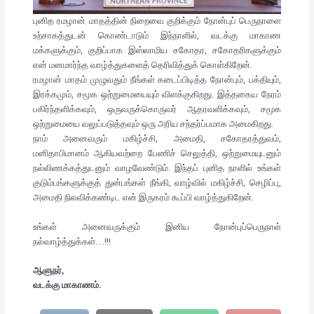
புனித ரமழான் மாதத்தின் நிறைவை குறிக்கும் நோன்புப் பெருநாளை
உற்சாகத்துடன் கொண்டாடும் இந்நாளில், வடக்கு மாகாண
மக்களுக்கும், குறிப்பாக இஸ்லாமிய சகோதர, சகோதரிகளுக்கும்
என் மனமார்ந்த வாழ்த்துகளைத் தெரிவித்துக் கொள்கிறேன்.
ரமழான் மாதம் முழுவதும் நீங்கள் கடைப்பிடித்த நோன்பும், பக்தியும்,
இரக்கமும், சமூக ஒற்றுமையையும் விளக்குகிறது. இத்தகைய நேரம்
பகிர்ந்தளிக்கவும், ஒருவருக்கொருவர் ஆதரவளிக்கவும், சமூக
ஒற்றுமையை வலுப்படுத்தவும் ஒரு அரிய சந்தர்ப்பமாக அமைகிறது.
நாம் அனைவரும் மகிழ்ச்சி, அமைதி, சகோதரத்துவம்,
மனிதாபிமானம் ஆகியவற்றை பேணிச் செலுத்தி, ஒற்றுமையுடனும்
நல்லிணக்கத்துடனும் வாழவேண்டும். இந்தப் புனித நாளில் உங்கள்
குடும்பங்களுக்குத் துன்பங்கள் நீங்கி, வாழ்வில் மகிழ்ச்சி, செழிப்பு,
அமைதி நிலவிக்கண்டிட என் இருகரம் கூப்பி வாழ்த்துகிறேன்.
உங்கள் அனைவருக்கும் இனிய நோன்புப்பெருநாள்
நல்வாழ்த்துக்கள்…!!!
ஆளுநர்,
வடக்கு மாகாணம்.