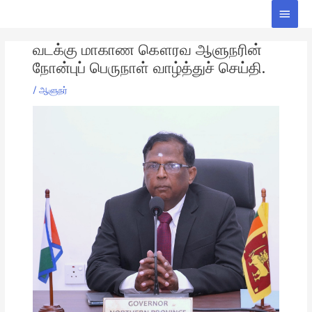
Skip
Main
to
Men
Post
content
வடக்கு மாகாண கௌரவ ஆளுநரின்
navigation
நோன்புப் பெருநாள் வாழ்த்துச் செய்தி.
/
ஆளுநர்