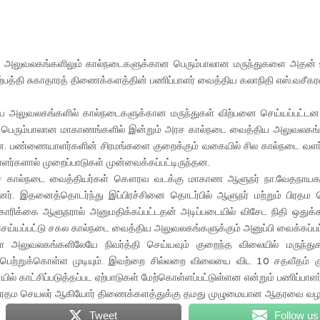
 அலுவலகங்களிலும் கால்நடைகளுக்கான பெரும்பாலான மருந்துகளை அதன் உ
பத்தி சுகாதாரத் திணைக்களத்தின் பணிப்பாளர் வைத்திய கலாநிதி எஸ்.வசீகரன்
ய அலுவலகங்களில் கால்நடைகளுக்கான மருந்துகள் விற்பனை செய்யப்பட்டன
 ஏனைய பெரும்பாலான மாகாணங்களில் இன்றும் அரச கால்நடை வைத்திய அலுவல
. பண்ணையாளர்களின் சிரமங்களை குறைக்கும் வகையில் சில கால்நடை வளர்ப்
்களால் முறைப்பாடுகள் முன்வைக்கப்பட்டிருந்தன.
 அரச கால்நடை வைத்தியர்கள் கௌரவ வடக்கு மாகாண ஆளுநர் நா.வேதநாய
்தனர். இதனைத்தொடர்ந்து இப்பிரச்சினை தொடர்பில் ஆளுநர் மற்றும் பிரத
ரிக்கை ஆளுநரால் அனுமதிக்கப்பட்டதன் அடிப்படையில் விசேட நிதி ஒதுக்கப்
்யப்பட்டு சகல கால்நடை வைத்திய அலுவலகங்களுக்கும் அனுப்பி வைக்கப்பட
வலகங்களிலேயே நிவர்த்தி செய்யவும் குறைந்த விலையில் மருந்துகளை பெ
ெற்றுக்கொள்ள முடியும். இவற்றை சில்லறை விலையை விட 10 சதவீதம் குற
காட்சிப்படுத்தப்பட ஏற்பாடுகள் மேற்கொள்ளப்பட்டுள்ளன என்றும் பணிப்பாளர் வ
் பிரதம செயலர் ஆகியோர் திணைக்களத்துக்கு தமது முழுமையான ஆதரவை வழங
Tweet
Follow us