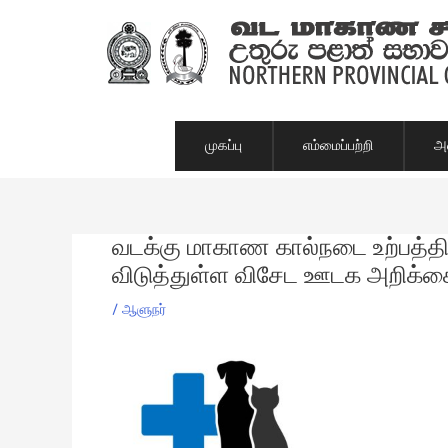
Skip
to
content
முகப்பு
எம்மைப்பற்றி
அம
வடக்கு மாகாண கால்நடை உற்பத்தி
Post
navigation
விடுத்துள்ள விசேட ஊடக அறிக்க
/
ஆளுநர்