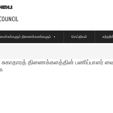
ைச்சுக்களும் திணைக்களங்களும்
செய்திகள்
சுற்றற
 சுகாதாரத் திணைக்களத்தின் பணிப்பாளர் வை
ை