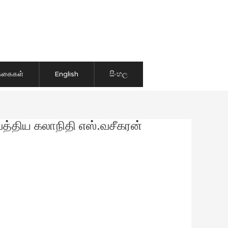
ிக்கைகள்
English
සිංහල
த்திய கலாநிதி எஸ்.வசீகரன்