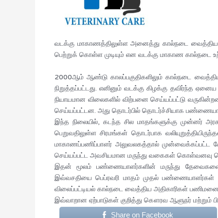
வடக்கு மாகாணத்திலுள்ள அனைத்து கால்நடை வைத்திய
பெற்றுக் கொள்ள முடியும் என வடக்கு மாகாண கால்நடை உற்
2000ஆம் ஆண்டு காலப்பகுதிகளிலும் கால்நடை வைத்தி
நிறுத்தப்பட்டது. எனினும் வடக்கு கிழக்கு தவிர்ந்த
நியாயமான விலைகளில் விற்பனை செய்யப்பட்டு வருகின்றன
செய்யப்பட்டன. அது தொடர்பில் தொடர்ச்சியாக பண்ணையாளர
இந்த நிலையில், கடந்த சில மாதங்களுக்கு முன்னர்
பெறுவதிலுள்ள சிரமங்கள் தொடர்பாக வலியுறுத்தியிருந
மாகாணப்பணிப்பாளர் அலுவலகத்தால் முன்வைக்கப்பட்ட கோ
செய்யப்பட்ட அவசியமான மருந்து வகைகள் கொள்வனவு செய
இதன் மூலம் பண்ணையாளர்களின் மருந்து தேவைகளை அலு
இவ்வசதியை பெப்ரவரி மாதம் முதல் பண்ணையாளர்கள் ப
விலைப்பட்டியல் கால்நடை வைத்திய அதிகாரிகள் பணிமனையில் 
இவ்வாறான ஏற்பாடுகள் குறித்து கௌரவ ஆளுநர் மற்றும
Share on Facebook