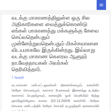
Skip
Main
to
Men
Post
content
வடக்கு மாகாணத்திலுள்ள ஒரு சில
navigation
அதிகாரிகளை வைத்துக்கொண்டு
எங்கள் மாகாணத்து மக்களுக்கு சேவை
செய்வதென்பதும்
முன்னேற்றுவதென்பதும் மிகச்சவாலான
விடயமாகவே இருக்கின்றது. இவ்வாறு
வடக்கு மாகாண கௌரவ ஆளுநர்
நா.வேதநாயகன் அவர்கள்
தெரிவித்தார்.
/
ஆளுநர்
வடமாகாண பண்பாட்டலுவல்கள் திணைக்களமும், கரைச்சிப்
பிரதேச செயலகமும், கலாசார பேரவையும் இணைந்து நடத்திய
கலாசாரப் பெருவிழாவும், கரைஎழில் நூல் வெளியீடும் நேற்று
ஞாயிற்றுக்கிழமை காலை (22.12.2024) கரைச்சிப் பிரதேச
செயலக மண்டபத்தில் பிரதேச செயலர் த.முகுந்தன் தலைமையில்