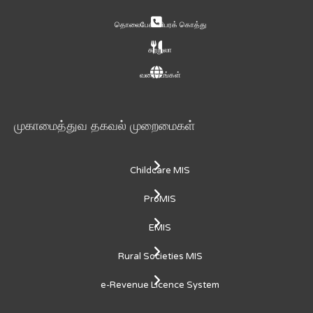
தொலைபேசி விபரக் கொத்து
சுற்றுலா
வரைபடங்கள்
முகாமைத்துவ தகவல் முறைமைகள்
Childcare MIS
ProMIS
EMIS
Rural Societies MIS
e-Revenue Licence System