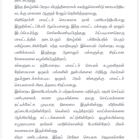
நடைபெற்றது.
இந்த நிகழ்வில் பிரதம விருந்தினராகக் கலந்துகொண்டு உரையாற்றிய
வடக்கு மாகாண ஆளுநர் மேலும் தெரிவித்ததாவது,
கிளிநொச்சி மாவட்டச் செயலராக நான் பணியாற்றியபோது
இறுதிக்கட்டப்போர் ஆரம்பமானது. இந்த மாவட்ட மக்களுடன் நானும்
இடம்பெயர்ந்து செல்லவேண்டியிருந்தது. அப்படியானதொரு
மாவட்டத்தில் நடைபெறும் நிகழ்வில் பங்கேற்பதில் பெரும்
மகிழ்வடைகின்றேன். எந்த வசதிகளும் இல்லாமல் அன்றைய எமது
பணிக்காலம் இருந்தது. ஆனாலும் மக்களுக்கு சிறப்பான
சேவைகளை வழங்கியிருந்தோம்.
உங்களுடைய தற்போதைய மாவட்டச் செயலர் சு.முரளிதரன்
நேர்மையான ஒருவர். மக்களின் துன்பங்களை அறிந்து அவர்கள்
துயர்துடைக்கக்கூடிய ஒருவர். அவர் உங்களுக்கு மாவட்டச்
செயலராகக் கிடைத்தமை சிறப்பானது.
இன்றைய இளையோர்களிடம் மற்றவர்களை மதிக்கும், உதவி செய்யும்
பண்புகளைக் காண முடியவில்லை. தவறு செய்பவர்களை
தட்டிக்கேட்க முடியாத நிலைமை இருக்கின்றது. வீதிகளில்
குப்பைபோடுகின்றோம். வெள்ளம் வடிந்தோடும் வாய்க்கால்களை
ஆக்கிரமித்து கட்டடங்களைக் கட்டுகின்றோம். ஒழுக்கமில்லாத
சமுதாயமாக நாங்கள் மாறிக்கொண்டு போகின்றோம். மிகக்
கவலையாக இருக்கின்றது.
விழா மண்டபத்தை இந்தப் பிரதேச செயலக அலுவலர்களே