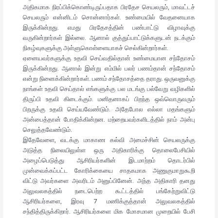
அதிகமாக நிரப்பிக்கொண்டிருப்பதாக பிரதேச செயலரும், மாவட்டச்
செயலரும் என்னிடம் சொன்னார்கள். உண்மையில் வேதனையாக
இருக்கின்றது. எமது பிரதேசத்தின் பண்பாட்டு விழாவுக்கு
வருகின்றார்கள் இல்லை. ஆனால் குத்துப்பாட்டுக்களுடன் நடக்கும்
நிகழ்வுகளுக்கு அள்ளுகொள்ளையாகச் செல்கின்றார்கள்.
ஏனையவர்களுக்கு உதவி செய்வதில்தான் உண்மையான சந்தோசம்
இருக்கின்றது. ஆனால் இன்று எம்மில் பலர் பணம்தான் சந்தோசம்
என்று நினைக்கின்றார்கள். பணம் சந்தோசத்தை தராது. ஒருவனுக்கு
நாங்கள் உதவி செய்தால் எங்களுக்கு பல மடங்கு பல்வேறு வழிகளில்
திருப்பி உதவி கிடைக்கும். மனிதனாகப் பிறந்த ஒவ்வொருவரும்
பிறருக்கு உதவி செய்யவேண்டும். அதேபோல எல்லா மதங்களும்
அன்பைத்தான் போதிக்கின்றன. மற்றையவர்களிடத்தில் நாம் அன்பு
செலுத்தவேண்டும்.
இதேவேளை, வடக்கு மாகாண கல்வி அமைச்சின் செயலருக்கு
அடுத்த நிலையிலுள்ள ஒரு அதிகாரிக்கு தொலைபேசியில்
அழைப்பெடுத்து ஆசிரியர்களின் இடமாற்றம் தொடர்பில்
முன்வைக்கப்பட்ட கோரிக்கையை சாதகமாக அணுகுமாறுகூறி
விட்டு அவர்களை அவரிடம் அனுப்பினேன். அந்த அதிகாரி தனது
அலுவலகத்தில் நடைபெற்ற கூட்டத்தில் பங்கேற்றுவிட்டு
ஆசிரியர்களை, இரவு 7 மணிக்குத்தான் அலுவலகத்தில்
சந்தித்திருக்கிறார். ஆசிரியர்களை மிக மோசமான முறையில் பேசி