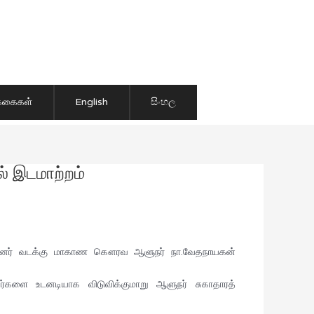
ிக்கைகள்
English
සිංහල
் இடமாற்றம்
கத்தினர் வடக்கு மாகாண கௌரவ ஆளுநர் நா.வேதநாயகன்
வர்களை உடனடியாக விடுவிக்குமாறு ஆளுநர் சுகாதாரத்