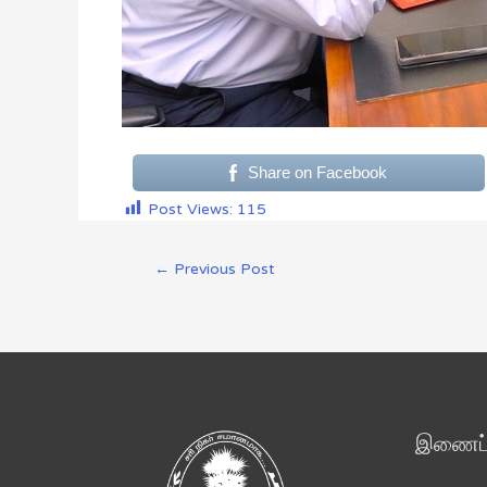
Share on Facebook
Post Views:
115
←
Previous Post
இணைப்ப