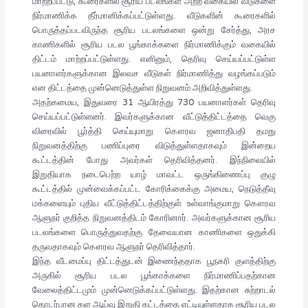
மாற்றப்பட்டு, கூரைகளில் சூரிய படலங்கள் அற்ற வகையில் வீடுகளை
நிர்மாணிக்க தீர்மானிக்கப்பட்டுள்ளது. வீடுகளின் கூரைகளில்
பொருத்தப்படவிருந்த சூரிய படலங்களை ஒன்று சேர்த்து, அரச
காணிகளில் சூரிய படல பூங்காக்களை நிர்மாணிக்கும் வகையில்
திட்டம் மாற்றப்பட்டுள்ளது. எனினும், தெரிவு செய்யப்பட்டுள்ள
பயனாளர்களுக்கான இலவச வீடுகள் நிர்மாணித்து வழங்கப்படும்
என திட்டத்தை முன்னெடுத்துள்ள நிறுவனம் அறிவித்துள்ளது.
அதற்கமைய, இதுவரை 31 ஆயிரத்து 730 பயனாளர்கள் தெரிவு
செய்யப்பட்டுள்ளனர். இவர்களுக்கான வீட்டுத்திட்டத்தை வெகு
விரைவில் பூர்த்தி செய்யுமாறு கௌரவ ஜனாதிபதி தமது
நிறுவனத்திற்கு பணிப்புரை விடுத்துள்ளதாகவும் இன்றைய
கூட்டத்தின் போது அவர்கள் தெரிவித்தனர். இந்நிலையில்
இறுதியாக நடைபெற்ற யாழ் மாவட்ட ஒருங்கிணைப்பு குழு
கூட்டத்தில் முன்வைக்கப்பட்ட கோரிக்கைக்கு அமைய, நெடுத்தீவு
மக்களையும் புதிய வீட்டுத்திட்டத்திற்குள் உள்வாங்குமாறு கௌரவ
ஆளுநர் குறித்த நிறுவனத்திடம் கோரினார். அவர்களுக்கான சூரிய
படலங்களை பொருத்துவதற்கு தேவையான காணிகளை ஒதுக்கி
தருவதாகவும் கௌரவ ஆளுநர் தெரிவித்தார்.
இந்த வீடமைப்பு திட்டத்துடன் இணைந்ததாக பூநகரி குளத்திற்கு
அருகில் சூரிய படல பூங்காக்களை நிர்மாணிப்பதற்கான
வேலைத்திட்டமும் முன்னெடுக்கப்பட்டுள்ளது. இதற்கான சுற்றாடல்
தொடர்பான கள ஆய்வு இறுதி கட்டத்தை எட்டியுள்ளதாக சூரிய படல