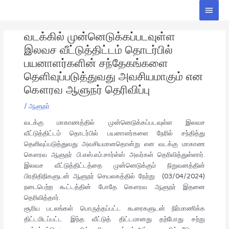
Skip
Main
to
Men
Post
content
வடக்கில் முன்னெடுக்கப்படவுள்ள
navigation
இலவச வீட்டுத்திட்டம் தொடர்பில்
பயனாளர்களின் சந்தேகங்களை
தெளிவுப்படுத்துவது அவசியமாகும் என
கௌரவ ஆளுநர் தெரிவிப்பு
/
ஆளுநர்
வடக்கு மாகாணத்தில் முன்னெடுக்கப்படவுள்ள இலவச
வீட்டுத்திட்டம் தொடர்பில் பயனாளர்களை நேரில் சந்தித்து
தெளிவுப்படுத்துவது அவசியமானதொன்று என வடக்கு மாகாண
கௌரவ ஆளுநர் பி.எஸ்.எம்.சார்ள்ஸ் அவர்கள் தெரிவித்துள்ளார்.
இலவச வீட்டுத்திட்டத்தை முன்னெடுக்கும் நிறுவனத்தின்
பிரதிதிநிகளுடன் ஆளுநர் செயலகத்தில் நேற்று (03/04/2024)
நடைபெற்ற கூட்டத்தின் போதே கௌரவ ஆளுநர் இதனை
தெரிவித்தார்.
சூரிய படலங்கள் பொருத்தப்பட்ட கூரைகளுடன் நிர்மாணிக்க
திட்டமிடப்பட்ட இந்த வீட்டுத் திட்டமானது தற்போது சற்று