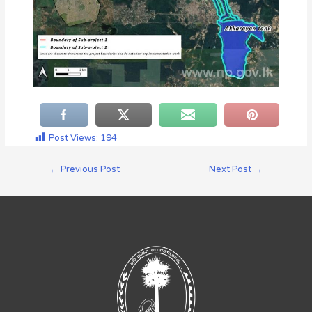
Post Views:
194
←
Previous Post
Next Post
→