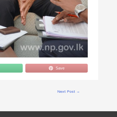
Save
Next Post
→