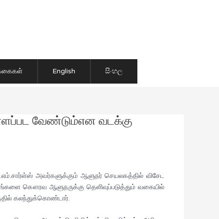
ிக்கைகள்
English
සිංහල
ொள்ளப்பட வேண்டும்என வடக்கு
எம்.சார்ள்ஸ் அவர்களுக்கும் ஆளுநர் செயலகத்தில் விசேட
்டங்களை கௌரவ ஆளுநருக்கு தெளிவுப்படுத்தும் வகையில்
தில் கலந்துக்கொண்டார்.