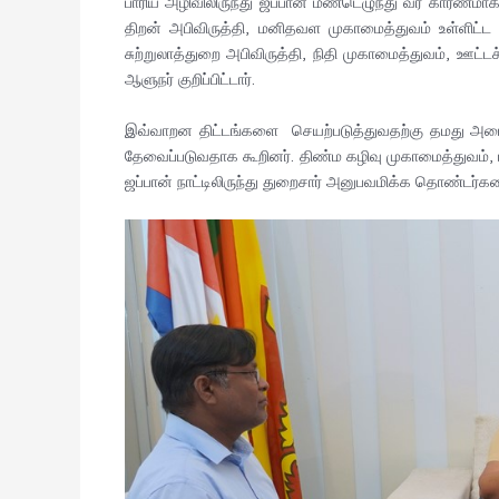
பாரிய அழிவிலிருந்து ஜப்பான் மீண்டெழுந்து வர காரணமாக
திறன் அபிவிருத்தி, மனிதவள முகாமைத்துவம் உள்ளிட்ட
சுற்றுலாத்துறை அபிவிருத்தி, நிதி முகாமைத்துவம், ஊட்
ஆளுநர் குறிப்பிட்டார்.
இவ்வாறன திட்டங்களை செயற்படுத்துவதற்கு தமது அமைப
தேவைப்படுவதாக கூறினர். திண்ம கழிவு முகாமைத்துவம், ப
ஜப்பான் நாட்டிலிருந்து துறைசார் அனுபவமிக்க தொண்டர்