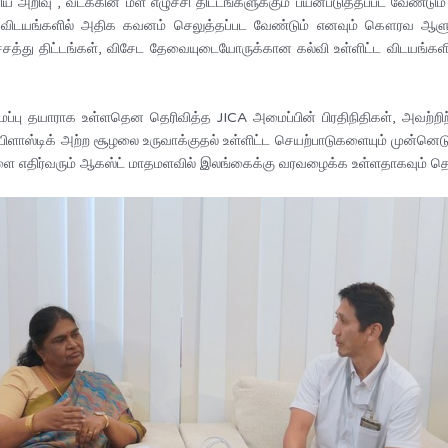
ிய அறிவு , வடக்கின் மீள் எழுச்சி திட்டங்களுக்கும் பயன்படுத்தப்பட வேண்ட
 விடயங்களில் அதிக கவனம் செலுத்தப்பட வேண்டும் எனவும் கௌரவ ஆளுநர் 
டச்சத்து திட்டங்கள், விசேட தேவையுடையோருக்கான கல்வி உள்ளிட்ட விடயங்க
்பு தயாராக உள்ளதென தெரிவித்த JICA அமைப்பின் பிரதிநிதிகள், அவற்
ிளாஸ்டிக் அற்ற சூழலை உருவாக்குதல் உள்ளிட்ட செயற்பாடுகளையும் முன்னெட
களை எதிர்வரும் ஆகஸ்ட் மாதமளவில் இலங்கைக்கு வரவழைக்க உள்ளதாகவும் தெர