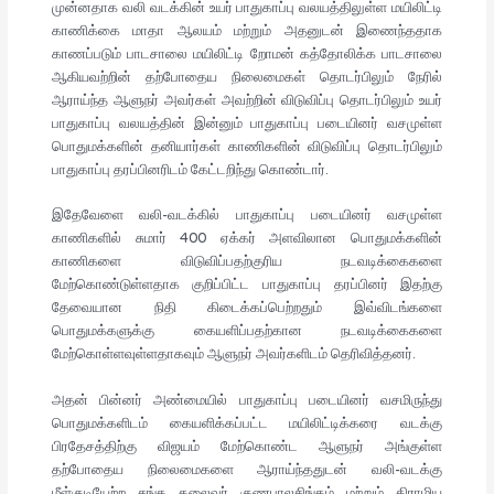
முன்னதாக வலி வடக்கின் உயர் பாதுகாப்பு வலயத்திலுள்ள மயிலிட்டி
காணிக்கை மாதா ஆலயம் மற்றும் அதனுடன் இணைந்ததாக
காணப்படும் பாடசாலை மயிலிட்டி றோமன் கத்தோலிக்க பாடசாலை
ஆகியவற்றின் தற்போதைய நிலைமைகள் தொடர்பிலும் நேரில்
ஆராய்ந்த ஆளுநர் அவர்கள் அவற்றின் விடுவிப்பு தொடர்பிலும் உயர்
பாதுகாப்பு வலயத்தின் இன்னும் பாதுகாப்பு படையினர் வசமுள்ள
பொதுமக்களின் தனியார்கள் காணிகளின் விடுவிப்பு தொடர்பிலும்
பாதுகாப்பு தரப்பினரிடம் கேட்டறிந்து கொண்டார்.
இதேவேளை வலி-வடக்கில் பாதுகாப்பு படையினர் வசமுள்ள
காணிகளில் சுமார் 400 ஏக்கர் அளவிலான பொதுமக்களின்
காணிகளை விடுவிப்பதற்குரிய நடவடிக்கைகளை
மேற்கொண்டுள்ளதாக குறிப்பிட்ட பாதுகாப்பு தரப்பினர் இதற்கு
தேவையான நிதி கிடைக்கப்பெற்றதும் இவ்விடங்களை
பொதுமக்களுக்கு கையளிப்பதற்கான நடவடிக்கைகளை
மேற்கொள்ளவுள்ளதாகவும் ஆளுநர் அவர்களிடம் தெரிவித்தனர்.
அதன் பின்னர் அண்மையில் பாதுகாப்பு படையினர் வசமிருந்து
பொதுமக்களிடம் கையளிக்கப்பட்ட மயிலிட்டிக்கரை வடக்கு
பிரதேசத்திற்கு விஜயம் மேற்கொண்ட ஆளுநர் அங்குள்ள
தற்போதைய நிலைமைகளை ஆராய்ந்ததுடன் வலி-வடக்கு
மீள்குடியேற்ற சங்க தலைவர் குணபாலசிங்கம் மற்றும் கிராமிய