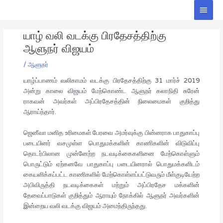
Skip
Main
to
Men
Post
content
யாழ் வலி வடக்கு பிரதேசத்திற்கு
navigation
ஆளுநர் விஜயம்
/
ஆளுநர்
யாழ்ப்பாணம் வலிகாமம் வடக்கு பிரதேசத்திற்கு 31 மார்ச் 2019
அன்று காலை விஜயம் மேற்கொண்ட ஆளுநர் கலாநிதி சுரேன்
ராகவன் அவர்கள் அப்பிரதேசத்தின் நிலைமைகள் குறித்து
ஆராய்ந்தார்.
ஜெனீவா மனித உரிமைகள் பேரவை அமர்வுக்கு பின்னராக பாதுகாப்பு
படையினர் வசமுள்ள பொதுமக்களின் காணிகளின் விடுவிப்பு
தொடர்பிலான முன்னேற்ற நடவடிக்கைகளினை மேற்கொள்ளும்
பொருட்டும் ஏற்கனவே பாதுகாப்பு படையினரால் பொதுமக்களிடம்
கையளிக்கப்பட்ட காணிகளில் மேற்கொள்ளப்பட்டுவரும் மீள்குடியேற்ற
அபிவிருத்தி நடவடிக்கைகள் மற்றும் அப்பிரதேச மக்களின்
தேவைப்பாடுகள் குறித்தும் ஆராயும் நோக்கில் ஆளுநர் அவர்களின்
இன்றைய வலி வடக்கு விஜயம் அமைந்திருந்தது.