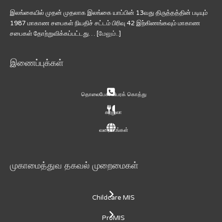
இலங்கையில் முதன் முதலாக இலங்கை யாப்பின் 13வது திருத்தத்தின் படியும்
1987 மாகாண சபைகள் நியதிச் சட்டம் பிரிவு 42 இற்கிணங்கவும் மாகாண
சபைகள் தோற்றுவிக்கப்பட்டது… [
மேலும்..
]
இணைப்புக்கள்
தொலைபேசி விபரக் கொத்து
சுற்றுலா
வரைபடங்கள்
முகாமைத்துவ தகவல் முறைமைகள்
Childcare MIS
ProMIS