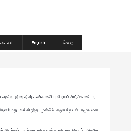
ிக்கைகள்
English
සිංහල
 அன்று இரவு திடீர் கண்காணிப்பு விஜயம் மேற்கொண்டார்.
ன்போது அங்கிருந்த முஸ்லிம் சமூகத்துடன் சுமூகமான
ஆளுநர் அவர்கள், பயங்கரவாதிகளுக்கு எதிரான செயற்பாடுகளே