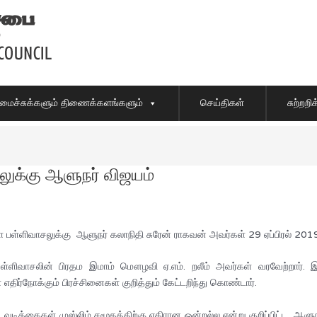
ைச்சுக்களும் திணைக்களங்களும்
செய்திகள்
சுற்றற
சலுக்கு ஆளுநர் விஜயம்
ா பள்ளிவாசலுக்கு ஆளுநர் கலாநிதி சுரேன் ராகவன் அவர்கள் 29 ஏப்பிரல் 2019
ளிவாசலின் பிரதம இமாம் மௌழவி ஏ.எம். றலீம் அவர்கள் வரவேற்றார். இத
திர்நோக்கும் பிரச்சினைகள் குறித்தும் கேட்டறிந்து கொண்டார்.
் நடவடிக்கைகள் முஸ்லிம் சமூகத்திற்கு எதிரான ஒன்றல்ல என்று குறிப்பிட்ட 