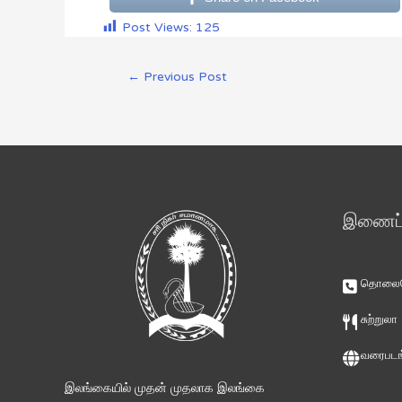
Post Views:
125
←
Previous Post
இணைப்ப
தொலைபே
சுற்றுலா
வரைபடங
இலங்கையில் முதன் முதலாக இலங்கை