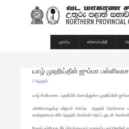
Skip
to
content
முகப்பு
எம்மைப்பற்றி
அம
யாழ் முஹிய்தீன் ஜும்மா பள்ளிவா
Post
navigation
/
ஆளுநர்
யாழ் பெரியகடை பகுதியில் அமைந்துள்ள முஹிய்தீன் ஜும்ம
பள்ளிவாசலுக்கு விஜயம் செய்த ஆளுநர் அவர்களை பள்
கலந்துரையாடலில் ஆளுநர் அவர்கள் ஈடுபட்டதுடன் அவர்கள் எ
மேலும் தற்போது இடம்பெற்றுவரும் பாதுகாப்பு தரப்பினரின