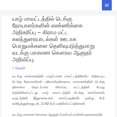
Skip
Main
to
Men
Post
content
யாழ் மாவட்டத்தில் டெங்கு
navigation
நோயாளர்களின் எண்ணிக்கை
அதிகரிப்பு – கிராம மட்ட
கலந்துரையாடல்கள் ஊடாக
பொதுமக்களை தெளிவுபடுத்துமாறு
வடக்கு மாகாண கௌரவ ஆளுநர்
அறிவிப்பு.
/
ஆளுநர்
வடக்கு மாகாணத்தில் யாழ்ப்பாண மாவட்டத்திலேயே அதிகூடிய
டெங்கு நோயாளர்கள் பதிவாகியுள்ளதாக, மாகாணத்தின் டெங்கு
நிலைமை தொடர்பான மீளாய்வு கூட்டத்தின் போது
தெரிவிக்கப்பட்டது. யாழ் மாவட்டத்தில் டெங்கு காய்ச்சளால்
வருடத்தின் இதுவரையான காலப்பகுதியில் மூன்று பேர்
உயிரிழந்துள்ளதுடன், 2192 பேர் பாதிக்கப்பட்டுள்ளனர்.
வடக்கு மாகாண கௌரவ ஆளுநர் பி.எஸ்.எம்.சார்ள்ஸ் தலைமையில்