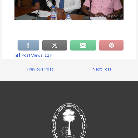
Post Views:
127
←
Previous Post
Next Post
→