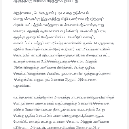
ஆளுநருக்கு விரிவாக எடுத்துக்கூறப்பட்டது.
அதற்கமைய, டெங்கு நுளம்பு பரவுவதை தடுக்கவும்,
பொதுமக்களுக்கு இது குறித்து விழிப்புணர்வை ஏற்படுத்தவும்
கிராமிய மட்டத்தில் கலந்துரையாடல்களை மேற்கொள்ளுமாறு
கௌரவ ஆளுநர் ஆலோசனை வழங்கினார். வடிகான் துப்பரவு
ஒழுங்கு முறையில் மேற்கொள்ளப்பட வேண்டும் எனவும்,
கைவிடப்பட்ட மற்றும் பராமரிப்பற்ற காணிகளில் நுளம்பு பெருகுவதை
தடுக்க வேண்டும் எனவும் அவர் கூறினார். பராமரிப்பற்ற காணிகள்
தொடர்பில், காணி உரிமையாளர்களுக்கு எதிராக விரைவான சட்ட
நடவடிக்கைகளை மேற்கொள்ளுமாறும் கௌரவ ஆளுநர்
அதிகாரிகளுக்கு பணிப்புரை விடுத்தார். டெங்கு ஒழிப்பு
செயற்பாடுகளுக்காக பொலிஸ், முப்படைகளின் ஒத்துழைப்புகளை
பெற்றுக்கொள்ளுமாறும் கௌரவ ஆளுநர் ஆலோசனை
வழங்கினார்.
வடக்கு மாகாணத்திலுள்ள அனைத்து பாடசாலைகளிலும் பிளாஸ்டிக்
பொருள்களை மாணவர்கள் வகுப்புகளுக்கு கொண்டு செல்வதை
தடுக்க வேண்டும் எனவும், தினமும் காலை கூட்டத்தின் போது
டெங்கு ஒழிப்பு தொடர்பில் மாணவர்களுக்கு விழிப்புணர்வூட்ட
வேண்டும் எனவும் வடக்கு மாகாண கௌரவ ஆளுநர் பணிப்புரை
விடுத்தார். அத்துடன், மாகாணத்திலுள்ள அனைத்து அரச