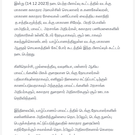
இன்று (14.12.2023) நடைபெற்ற மீளாய்வு கூட்டத்தில் வடக்கு
மாகாண சுகாதார அமைச்சின் செயலாளர் க.கணகேஸ்வரன்,
மாகாண சுகாதார சேவைகள் பணிப்பாளர் வைத்திய கலாநிதி
த.சத்தியமூர்த்தி, வடக்கு மாகாண சிரேஷ்ட பிரதி பொலிஸ்
மாஅதிபர், மாவட்ட அரசாங்க அதிபர்கள், சுகாதார பணிமனைகளின்
அதிகாரிகள் உள்ளிட்டோர் நேரடியாகவும், சூம் ஊடாகவும்
கலந்துக்கொண்டனர். யாழ்ப்பாணத்திலுள்ள வடக்கு மாகாண
ஆளுநர் செயலகத்தின் கேட்போர் கூடத்தில் இந்த மீளாய்வுக் கூட்டம்
நடைபெற்றது.
கிளிநொச்சி, முல்லைத்தீவு, வவுனியா, மன்னார் ஆகிய
மாவட்டங்களில் மிகக் குறைவான டெங்கு நோயாளர்கள்
பதிவாகியுள்ளதாகவும், எனினும் நிலைமை கட்டுப்பாட்டிற்குள்
காணப்படுவதாகவும் அந்ததந்த மாவட்டங்களின் அரசாங்க
அதிபர்களும், சுகாதார துறைசார் அதிகாரிகளும் சூம் ஊடாக
தெரிவித்தனர்.
இந்நிலையில், யாழ்ப்பாணம் மாவட்டத்தில் டெங்கு நோயாளர்களின்
எண்ணிக்கை அதிகரித்துள்ளமை தொடர்பிலும், டெங்கு நுளம்பு
பெருக்கத்தை கட்டுப்படுத்துவதில் சுகாதார துறையினர்
எதிர்நோக்கும் சவால்கள் தொடர்பிலும் அதிகாரிகளால் கௌரவ