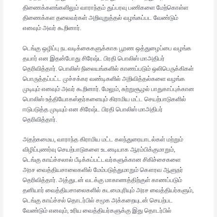
திணைக்களங்களிலும் வாராந்தம் துப்பரவு பணிகளை மேற்கொள்ள
திணைக்கள தலைவர்கள் அறிவுறுத்தல் வழங்கப்பட வேண்டும்
எனவும் அவர் கூறினார்.
டெங்கு ஒழிப்பு நடவடிக்கைகளுக்காக பூரண ஒத்துழைப்பை வழங்க
தயார் என இதன்போது சிரேஷ்ட பிரதி பொலிஸ் மாஅதிபர்
தெரிவித்தார். பொலிஸ் நிலையங்களில் காணப்படும் ஒலிபெருக்கிகள்
பொருத்தப்பட்ட முச்சக்கர வண்டிகளில் அறிவித்தல்களை வழங்க
முடியும் எனவும் அவர் கூறினார். மேலும், சுற்றுசூழல் பாதுகாப்புக்கான
பொலிஸ் உத்தியோகஸ்தர்களையும் கிராமிய மட்ட செயற்பாடுகளில்
ஈடுபடுத்த முடியும் என சிரேஷ்ட பிரதி பொலிஸ் மாஅதிபர்
தெரிவித்தார்.
அதற்கமைய, வாராந்த கிராமிய மட்ட கலந்துரையாடல்கள் மற்றும்
விழிப்புணர்வு செயற்பாடுகளை உடனடியாக ஆரம்பிக்குமாறும்,
டெங்கு காய்ச்சலால் பீடிக்கப்பட்டவர்களுக்கான சிகிச்சைகளை
அரச வைத்தியசாலைகளில் மேம்படுத்துமாறும் கௌரவ ஆளுநர்
தெரிவித்தார். அத்துடன் வடக்கு மாகாணத்திற்குள் காணப்படும்
தனியார் வைத்தியசாலைகளில் கடமைபுரியும் அரச வைத்தியர்களும்,
டெங்கு காய்ச்சல் தொடர்பில் சமூக அக்கறையுடன் செயற்பட
வேண்டும் எனவும், உரிய வைத்தியர்களுக்கு இது தொடர்பில்