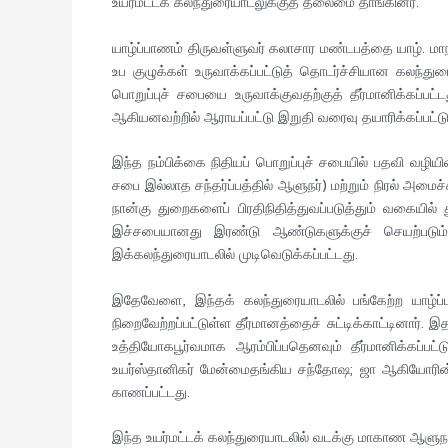
உயர்மட்டக் கலந்துரையாடலுக்குத் தலைமை தாங்கினர்.
யாழ்ப்பாணம் திருவள்ளுவர் கலாசார மண்டபத்தை யாழ். ம
உப குழுக்கள் உருவாக்கப்பட்டுத் தொடர்ச்சியான கலந்து
பொறுப்புச் சபையை உருவாக்குவதற்குத் தீர்மானிக்கப்பட
ஆகியனவற்றில் ஆராயப்பட்டு இறுதி வரைவு தயாரிக்கப்பட
இந்த நம்பிக்கை நிதியப் பொறுப்புச் சபையில் பதவி வழ
சபை இல்லாத சந்தர்ப்பத்தில் ஆளுநர்) மற்றும் நிரல் அமைச
நான்கு துறைகளைப் பிரதிநிதித்துவப்படுத்தும் வகையில்
இச்சபையானது இரண்டு ஆண்டுகளுக்குச் செயற்படும்
இக்கலந்துரையாடலில் முடிவெடுக்கப்பட்டது.
இதேவேளை, இந்தக் கலந்துரையாடலில் பங்கேற்ற யாழ்ப
நிறைவேற்றப்பட்டுள்ள தீர்மானத்தைச் சுட்டிக்காட்டினார
உத்தியோகபூர்வமாக ஆரம்பிப்பதெனவும் தீர்மானிக்கப்
உயர்ஸ்தானிகர் மேன்மைதங்கிய சந்தோஷ; ஜா ஆகியோரின் 
காணப்பட்டது.
இந்த உயர்மட்டக் கலந்துரையாடலில் வடக்கு மாகாண ஆளுநரி