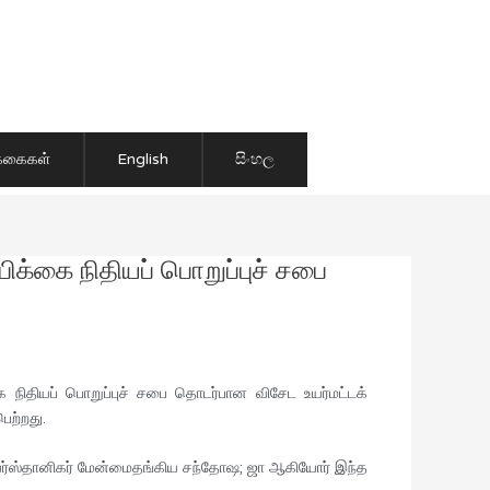
ிக்கைகள்
English
සිංහල
பிக்கை நிதியப் பொறுப்புச் சபை
ை நிதியப் பொறுப்புச் சபை தொடர்பான விசேட உயர்மட்டக்
ற்றது.
யர்ஸ்தானிகர் மேன்மைதங்கிய சந்தோஷ; ஜா ஆகியோர் இந்த