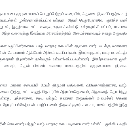
ாநகர சபை முழுமையாகப் பொறுப்பேற்கும் வரையில், அதனை நிர்வகிப்பதற்கா
ரையாடல்கள் முன்னெடுக்கப்பட்டு வந்தன. அதன் பெறுபேறாகவே, குறித்த மண்
்டதுடன், இதற்கான சட்ட வரைவு உருவாக்கப்பட்டு உள்ளூராட்சி மட்டம், மாகா
்டு அந்த வரைவுக்கு இலங்கை அரசாங்கத்தின் அமைச்சரவையும் தனது அனுமதி
ியிலான உறுப்பினர்களாக யாழ். மாநகர சபையின் ஆணையாளர், வடக்கு மாகாணத
்சின் செயலாளர் ஆகியோர் அங்கம் வகிப்பார்கள். இவர்களுடன், யாழ். மாவட்டத்
 துறைசார் நிபுணர்கள் நால்வரும் உள்வாங்கப்படவுள்ளனர். இதற்கமைவாக முன
 எனவும், அதன் பின்னர் கலாசார மண்டபத்தின் முழுமையான நிர்வாகம
்பாண மாநகர சபையின் மேயர் திருமதி மதிவதனி விவேகானந்தராசா, யாழ். 
். இதனையடுத்து, சட்ட வலுத் தொடர்பில் ஆராய்வதெனவும், அதனைத் தொடர்ந்து
பட்டுள்ளது. புத்தசாசன, சமய மற்றும் கலாசார அலுவல்கள் அமைச்சர் க
நேரடிப் பங்கேற்புடன் யாழ்ப்பாணம் திருவள்ளுவர் கலாசார மண்டபத்தில் இ
ன் செயலாளர் மற்றும் யாழ். மாநகர சபை ஆணையாளர் உள்ளிட்ட முக்கிய அதிகார