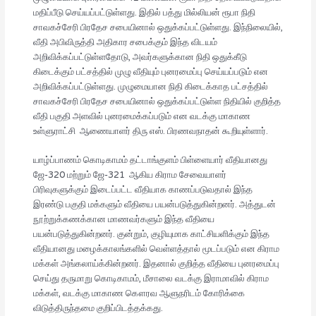
மதிப்பீடு செய்யப்பட்டுள்ளது. இதில் பத்து மில்லியன் ரூபா நிதி
சாவகச்சேரி பிரதேச சபையினால் ஒதுக்கப்பட்டுள்ளது. இந்நிலையில்,
வீதி அபிவிருத்தி அதிகார சபைக்கும் இந்த விடயம்
அறிவிக்கப்பட்டுள்ளதோடு, அவர்களுக்கான நிதி ஒதுக்கீடு
கிடைக்கும் பட்சத்தில் முழு வீதியும் புனரமைப்பு செய்யப்படும் என
அறிவிக்கப்பட்டுள்ளது. முழுமையான நிதி கிடைக்காத பட்சத்தில்
சாவகச்சேரி பிரதேச சபையினால் ஒதுக்கப்பட்டுள்ள நிதியில் குறித்த
வீதி பகுதி அளவில் புனரமைக்கப்படும் என வடக்கு மாகாண
உள்ளுராட்சி ஆணையாளர் திரு எஸ். பிரணவநாதன் கூறியுள்ளார்.
யாழ்ப்பாணம் கொடிகாமம் தட்டாங்குளம் பிள்ளையார் வீதியானது
ஜே-320 மற்றும் ஜே-321 ஆகிய கிராம சேவையாளர்
பிரிவுகளுக்கும் இடைப்பட்ட வீதியாக காணப்படுவதால் இந்த
இரண்டு பகுதி மக்களும் வீதியை பயன்படுத்துகின்றனர். அத்துடன்
நூற்றுக்கணக்கான மாணவர்களும் இந்த வீதியை
பயன்படுத்துகின்றனர். குன்றும், குழியுமாக காட்சியளிக்கும் இந்த
வீதியானது மழைக்காலங்களில் வெள்ளத்தால் மூடப்படும் என கிராம
மக்கள் அங்கலாய்க்கின்றனர். இதனால் குறித்த வீதியை புனரமைப்பு
செய்து தருமாறு கொடிகாமம், மீசாலை வடக்கு இராமாவில் கிராம
மக்கள், வடக்கு மாகாண கௌரவ ஆளுநரிடம் கோரிக்கை
விடுத்திருந்தமை குறிப்பிடத்தக்கது.