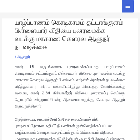
Skip
Main
to
Men
Post
content
யாழ்ப்பாணம் கொடிகாமம் தட்டாங்குளம்
navigation
பிள்ளையார் வீதியை புனரமைக்க
வடக்கு மாகாண கௌரவ ஆளுநர்
நடவடிக்கை
/
ஆளுநர்
சுமார் 18 வருடங்களாக புனரமைக்கப்படாத யாழ்ப்பாணம்
கொடிகாமம் தட்டாங்குளம் பிள்ளையார் வீதியை புனரமைக்க வடக்கு
மாகாண கௌரவ ஆளுநர் பி.எஸ்.எம். சார்ள்ஸ் அவர்கள் நடவடிக்கை
எடுத்துள்ளார். கிராம மக்களிடமிருந்து கிடைத்த கோரிக்கைக்கு
அமைய, சுமார் 2.34 கிலோமீற்றர் வீதியை புனரமைப்பு செய்வது
தொடர்பில் உள்ளுராட்சிமன்ற ஆணையாளருக்கு, கௌரவ ஆளுநர்
அறிவுறுத்தினார்.
அதற்கமைய, சாவகச்சேரி பிரதேச சபையினால் வீதி
புனரமைப்பிற்கான மதீப்பீட்டு பணிகள் முன்னெடுக்கப்பட்டன.
யாழ்ப்பாணம் கொடிகாமம் தட்டாங்குளம் பிள்ளையார் வீதியை
முழுமையாக புனரமைக்க 42 மில்லியன் ரூபா நிதி தேவைப்படுவதாக