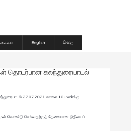
ிக்கைகள்
English
සිංහල
ங்கள் தொடர்பான கலந்துரையாடல்
கலந்துரையாடல் 27.07.2021 காலை 10 மணிக்கு
தை முன் கொண்டு செல்வதற்குத் தேவையான நிதியைப்