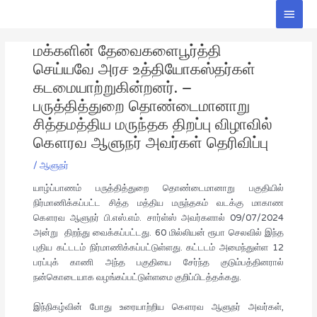
Skip
Main
to
Men
Post
content
மக்களின் தேவைகளைபூர்த்தி
navigation
செய்யவே அரச உத்தியோகஸ்தர்கள்
கடமையாற்றுகின்றனர். –
பருத்தித்துறை தொண்டைமானாறு
சித்தமத்திய மருந்தக திறப்பு விழாவில்
கௌரவ ஆளுநர் அவர்கள் தெரிவிப்பு
/
ஆளுநர்
யாழ்ப்பாணம் பருத்தித்துறை தொண்டைமானாறு பகுதியில்
நிர்மாணிக்கப்பட்ட சித்த மத்திய மருந்தகம் வடக்கு மாகாண
கௌரவ ஆளுநர் பி.எஸ்.எம். சார்ள்ஸ் அவர்களால் 09/07/2024
அன்று திறந்து வைக்கப்பட்டது. 60 மில்லியன் ரூபா செலவில் இந்த
புதிய கட்டடம் நிர்மாணிக்கப்பட்டுள்ளது. கட்டடம் அமைந்துள்ள 12
பரப்புக் காணி அந்த பகுதியை சேர்ந்த குடும்பத்தினரால்
நன்கொடையாக வழங்கப்பட்டுள்ளமை குறிப்பிடத்தக்கது.
இந்நிகழ்வின் போது உரையாற்றிய கௌரவ ஆளுநர் அவர்கள்,