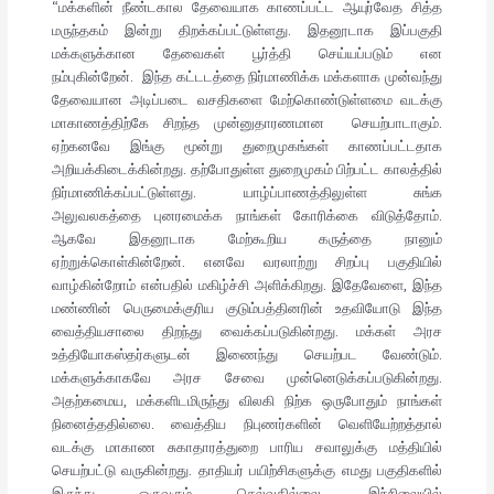
“மக்களின் நீண்டகால தேவையாக காணப்பட்ட ஆயுர்வேத சித்த
மருந்தகம் இன்று திறக்கப்பட்டுள்ளது. இதனூடாக இப்பகுதி
மக்களுக்கான தேவைகள் பூர்த்தி செய்யப்படும் என
நம்புகின்றேன். இந்த கட்டடத்தை நிர்மாணிக்க மக்களாக முன்வந்து
தேவையான அடிப்படை வசதிகளை மேற்கொண்டுள்ளமை வடக்கு
மாகாணத்திற்கே சிறந்த முன்னுதாரணமான செயற்பாடாகும்.
ஏற்கனவே இங்கு மூன்று துறைமுகங்கள் காணப்பட்டதாக
அறியக்கிடைக்கின்றது. தற்போதுள்ள துறைமுகம் பிற்பட்ட காலத்தில்
நிர்மாணிக்கப்பட்டுள்ளது. யாழ்ப்பாணத்திலுள்ள சுங்க
அலுவலகத்தை புனரமைக்க நாங்கள் கோரிக்கை விடுத்தோம்.
ஆகவே இதனூடாக மேற்கூறிய கருத்தை நானும்
ஏற்றுக்கொள்கின்றேன். எனவே வரலாற்று சிறப்பு பகுதியில்
வாழ்கின்றோம் என்பதில் மகிழ்ச்சி அளிக்கிறது. இதேவேளை, இந்த
மண்ணின் பெருமைக்குரிய குடும்பத்தினரின் உதவியோடு இந்த
வைத்தியசாலை திறந்து வைக்கப்படுகின்றது. மக்கள் அரச
உத்தியோகஸ்தர்களுடன் இணைந்து செயற்பட வேண்டும்.
மக்களுக்காகவே அரச சேவை முன்னெடுக்கப்படுகின்றது.
அதற்கமைய, மக்களிடமிருந்து விலகி நிற்க ஒருபோதும் நாங்கள்
நினைத்ததில்லை. வைத்திய நிபுணர்களின் வெளியேற்றத்தால்
வடக்கு மாகாண சுகாதாரத்துறை பாரிய சவாலுக்கு மத்தியில்
செயற்பட்டு வருகின்றது. தாதியர் பயிற்சிகளுக்கு எமது பகுதிகளில்
இருந்து ஒருவரும் செல்வதில்லை. இந்நிலையில்