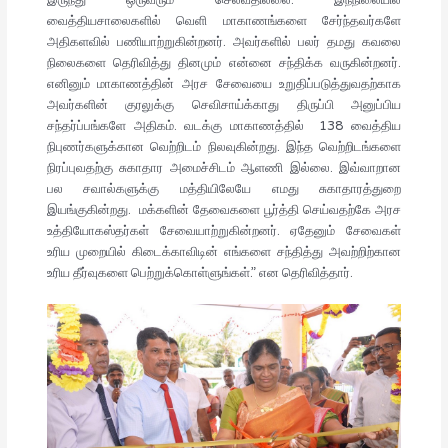
வைத்தியசாலைகளில் வெளி மாகாணங்களை சேர்ந்தவர்களே
அதிகளவில் பணியாற்றுகின்றனர். அவர்களில் பலர் தமது கவலை
நிலைகளை தெரிவித்து தினமும் என்னை சந்திக்க வருகின்றனர்.
எனினும் மாகாணத்தின் அரச சேவையை உறுதிப்படுத்துவதற்காக
அவர்களின் குரலுக்கு செவிசாய்க்காது திருப்பி அனுப்பிய
சந்தர்ப்பங்களே அதிகம். வடக்கு மாகாணத்தில் 138 வைத்திய
நிபுணர்களுக்கான வெற்றிடம் நிலவுகின்றது. இந்த வெற்றிடங்களை
நிரப்புவதற்கு சுகாதார அமைச்சிடம் ஆளணி இல்லை. இவ்வாறான
பல சவால்களுக்கு மத்தியிலேயே எமது சுகாதாரத்துறை
இயங்குகின்றது. மக்களின் தேவைகளை பூர்த்தி செய்வதற்கே அரச
உத்தியோகஸ்தர்கள் சேவையாற்றுகின்றனர். ஏதேனும் சேவைகள்
உரிய முறையில் கிடைக்காவிடின் எங்களை சந்தித்து அவற்றிற்கான
உரிய தீர்வுகளை பெற்றுக்கொள்ளுங்கள்.” என தெரிவித்தார்.