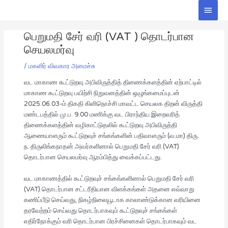
Skip
Main
to
Men
Post
content
பெறுமதி சேர் வரி (VAT ) தொடர்பான
navigation
செயலமர்வு
/
மகளிர் விவகார அமைச்சு
வட மாகாண கூட்டுறவு அபிவிருத்தித் திணைக்களத்தின் ஏற்பாட்டில்
மாகாண கூட்டுறவு பயிற்சி நிறுவனத்தின் ஒழுங்கமைப்புடன்
2025.06.03-ம் திகதி கிளிநொச்சி மாவட்ட செயலக திறன் விருத்தி
மண்டபத்தில் மு.ப. 9.00 மணிக்கு வட பிராந்திய இறைவரித்
திணைக்களத்தின் வழிகாட்டுதலில் கூட்டுறவு அபிவிருத்தி
ஆணையாளரும் கூட்டுறவுச் சங்கங்களின் பதிவாளரும் (வ.மா) திரு.
ந. திருலிங்கநாதன் அவர்களினால் பெறுமதி சேர் வரி (VAT)
தொடர்பான செயலமர்வு ஆரம்பித்து வைக்கப்பட்டது.
வட மாகாணத்தில் கூட்டுறவுச் சங்கங்களினால் பெறுமதி சேர் வரி
(VAT) தொடர்பான சட்டரீதியான விளக்கங்கள் அதனை எவ்வாறு
கணிப்பீடு செய்வது, நிகழ்நிலையூடாக காலாண்டுக்கான வரியினை
தரவேற்றம் செய்வது தொடர்பாகவும் கூட்டுறவுச் சங்கங்கள்
எதிர்நோக்கும் வரி தொடர்பான பிரச்சினைகள் தொடர்பாகவும் வட