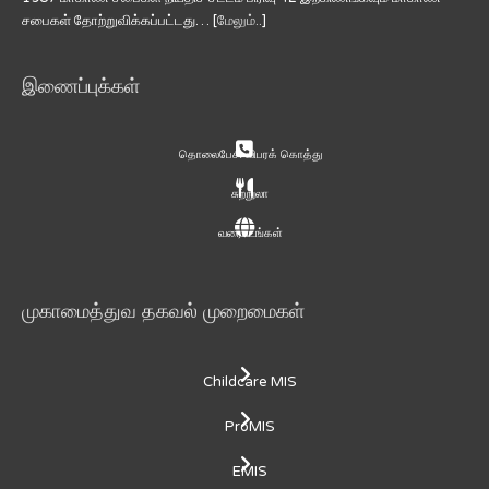
சபைகள் தோற்றுவிக்கப்பட்டது… [
மேலும்..
]
இணைப்புக்கள்
தொலைபேசி விபரக் கொத்து
சுற்றுலா
வரைபடங்கள்
முகாமைத்துவ தகவல் முறைமைகள்
Childcare MIS
ProMIS
EMIS