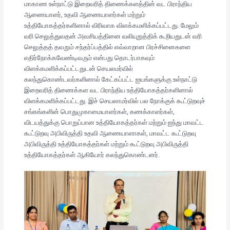
மாகாண உள்நாட்டு இறைவரித் திணைக்களத்தின் வட பிராந்திய
ஆணையாளர், உதவி ஆணையாளர்கள் மற்றும்
உத்தியோகத்தர்களினால் விரிவாக விளக்கமளிக்கப்பட்டது. மேலும்
வரி செலுத்துவதன் அவசியத்தினை வலியுறுத்திக் கூறியதுடன் வரி
செலுத்தத் தவறும் சந்தர்ப்பத்தில் எவ்வாறான பிரச்சினைகளை
எதிர்நோக்கவேண்டிவரும் என்பது தொடர்பாகவும்
விளக்கமளிக்கப்பட்டதுடன் செயலமர்வில்
கலந்துகொண்டவர்களினால் கேட்கப்பட்ட ஐயங்களுக்கு உள்நாட்டு
இறைவரித் திணைக்கள வட பிராந்திய உத்தியோகத்தர்களினால்
விளக்கமளிக்கப்பட்டது. இச் செயலாமர்வில் பல நோக்குக் கூட்டுறவுச்
சங்கங்களின் பொதுமுகாமையாளர்கள், கணக்காளர்கள்,
விடயத்துக்கு பொறுப்பான உத்தியோகத்தர்கள் மற்றும் ஐந்து மாவட்ட
கூட்டுறவு அபிவிருத்தி உதவி ஆணையாளாகள், மாவட்ட கூட்டுறவு
அபிவிருத்தி உத்தியோகத்தர்கள் மற்றும் கூட்டுறவு அபிவிருத்தி
உத்தியோகத்தர்கள் ஆகியோர் கலந்துகொண்டனர்.