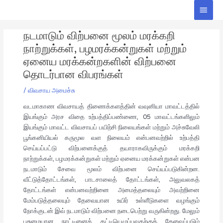
Skip
Main
to
Men
Post
content
நடமாடும் விற்பனை மூலம் மரக்கறி
navigation
நாற்றுக்கள், பழமரக்கன்றுகள் மற்றும்
ஏனைய மரக்கன்றகளின் விற்பனை
தொடர்பான விபரங்கள்
/
விவசாய அமைச்சு
வடமாகாண விவசாயத் திணைக்களத்தின் வவுனியா மாவட்டத்தில்
இயங்கும் அரச விதை உற்பத்திப்பண்ணை, 05 மாவட்டங்களிலும்
இயங்கும் மாவட்ட விவசாயப் பயிற்சி நிலையங்கள் மற்றும் அச்சுவேலி
பூங்கனியியல் கருமூல வள நிலையம் என்பனவற்றில் உற்பத்தி
செய்யப்பட்டு விற்பனைக்குத் தயாராகவிருக்கும் மரக்கறி
நாற்றுக்கள், பழமரக்கன்றுகள் மற்றும் ஏனைய மரக்கன்றுகள் என்பன
நடமாடும் சேவை மூலம் விற்பனை செய்யப்படுகின்றன.
வீட்டுத்தோட்டங்கள், பாடசாலைத் தோட்டங்கள், அலுவலகத்
தோட்டங்கள் என்பனவற்றினை அமைத்தலையும் அவற்றினை
மேம்படுத்தலையும் தேவையான உயிர் உள்ளீடுகளை வழங்கும்
நோக்குடன் இவ் நடமாடும் விற்பனை நடைபெற்று வருகின்றது. மேலும்
பசுமையான நாட்டினைக் கட்டியெழுப்புவதற்குத் தேவைப்படும்