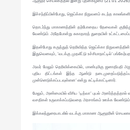
ஆளுநர் செயலகத்தில் இன்று புதன்கிழமை (21.01.2026)
இச்சந்திப்பின்போது, ஜெய்க்கா நிறுவனம் கடந்த காலங்களி
தொடர்ந்து மாகாணத்தின் தற்போதைய தேவைகள் குறித்துப
வேண்டும். அதேபோன்று சுகாதாரத் துறையின் உட்கட்டமைப்பு
இதன்போது கருத்துத் தெரிவித்த ஜெய்க்கா நிறுவனத்தின்
இதுவெனவும், ‘வடக்கு முதலீட்டு உச்சிமாநாட்டில்’ பங்கேற்
அவர் மேலும் தெரிவிக்கையில், மாண்புமிகு ஜனாதிபதி
புதிய திட்டங்கள் இந்த ஆண்டு நடைமுறைப்படுத்தப்ப
முன்னெடுக்கப்படவுள்ளன’ என்று சுட்டிக்காட்டினார்.
மேலும், அண்மையில் வீசிய ‘டித்வா’ புயல் அனர்த்தத்தால் 
வசதிகள் உருவாக்கப்படுவதை அரசாங்கம் ஊக்க வேண்டும் எனவ
இக்கலந்துரையாடலில் வடக்கு மாகாண ஆளுநரின் செயலாளர