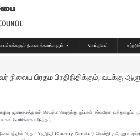
ைச்சுக்களும் திணைக்களங்களும்
செய்திகள்
சுற்றற
ர் நிலைய பிரதம பிரதிநிதிக்கும், வடக்கு ஆளுந
 கழிவு முகாமைத்துவச் செயற்பாடுகளுக்கு ஜப்பான் சர்வதேச ஒத்துழைப்பு
கன் கோரிக்கை விடுத்தார்.
நிலையத்தின் பிரதம பிரதிநிதி (Country Director) கென்ஜி குரோனுமாவுக்க