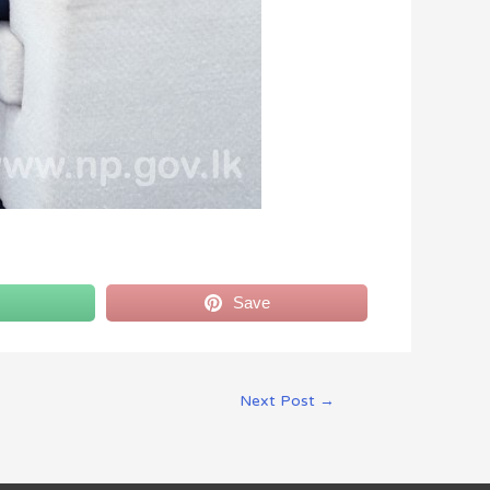
Save
Next Post
→