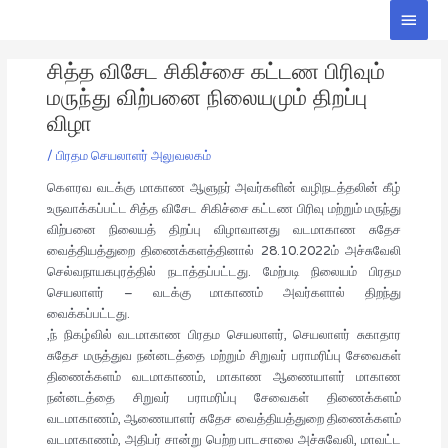
Skip
Main
to
Men
Post
content
சித்த விசேட சிகிச்சை கட்டண பிரிவும்
navigation
மருந்து விற்பனை நிலையமும் திறப்பு
விழா
/
பிரதம செயலாளர் அலுவலகம்
கௌரவ வடக்கு மாகாண ஆளுநர் அவர்களின் வழிநடத்தலின் கீழ்
உருவாக்கப்பட்ட சித்த விசேட சிகிச்சை கட்டண பிரிவு மற்றும் மருந்து
விற்பனை நிலையத் திறப்பு விழாவானது வடமாகாண சுதேச
வைத்தியத்துறை திணைக்களத்தினால் 28.10.2022ம் அச்சுவேலி
செல்வநாயகபுரத்தில் நடாத்தப்பட்டது. மேற்படி நிலையம் பிரதம
செயலாளர் – வடக்கு மாகாணம் அவர்களால் திறந்து
வைக்கப்பட்டது.
,ந் நிகழ்வில் வடமாகாண பிரதம செயலாளர், செயலாளர் சுகாதார
சுதேச மருத்துவ நன்னடத்தை மற்றும் சிறுவர் பராமரிப்பு சேவைகள்
திணைக்களம் வடமாகாணம், மாகாண ஆணையாளர் மாகாண
நன்னடத்தை சிறுவர் பராமரிப்பு சேவைகள் திணைக்களம்
வடமாகாணம், ஆணையாளர் சுதேச வைத்தியத்துறை திணைக்களம்
வடமாகாணம், அதிபர் சான்று பெற்ற பாடசாலை அச்சுவேலி, மாவட்ட