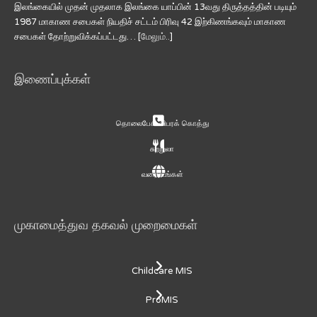
இலங்கையில் முதன் முதலாக இலங்கை யாப்பின் 13வது திருத்தத்தின் படியும்
1987 மாகாண சபைகள் நியதிச் சட்டம் பிரிவு 42 இற்கிணங்கவும் மாகாண
சபைகள் தோற்றுவிக்கப்பட்டது… [
மேலும்..
]
இணைப்புக்கள்
தொலைபேசி விபரக் கொத்து
சுற்றுலா
வரைபடங்கள்
முகாமைத்துவ தகவல் முறைமைகள்
Childcare MIS
ProMIS