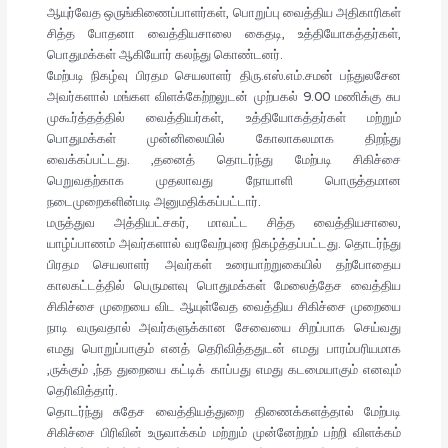
ஆயுர்வேத ஒருங்கிணைப்பாளர்கள், பொறுப்பு வைத்திய அதிகாரிகள்
சித்த போதனா வைத்தியசாலை கைதடி, உத்தியோகத்தர்கள்,
பொதுமக்கள் ஆகியோர் கலந்து கொண்டனர்.
மேற்படி நிகழ்வு பிரதம செயலாளர் திரு.எஸ்.எம்.சமன் பந்துலசேன
அவர்களால் மங்கள விளக்கேற்றலுடன் முற்பகல் 9.00 மணிக்கு சுப
முகூர்த்தத்தில் வைத்தியர்கள், உத்தியோகத்தர்கள் மற்றும்
பொதுமக்கள் முன்னிலையில் கோலாகலமாக திறந்து
வைக்கப்பட்டது. ,தனைத் தொடர்ந்து மேற்படி சிகிச்சை
பெறுவதற்காக முதலாவது நோயாளி பொருத்தமான
நடைமுறைகளின்படி அனுமதிக்கப்பட்டார்.
மருத்துவ அத்தியட்சகர், மாவட்ட சித்த வைத்தியசாலை,
யாழ்ப்பாணம் அவர்களால் வரவேற்புரை நிகழ்த்தப்பட்டது. தொடர்ந்து
பிரதம செயலாளர் அவர்கள் உரையாற்றுகையில் தற்போதைய
காலகட்டத்தில் பெருமளவு பொதுமக்கள் மேலைத்தேச வைத்திய
சிகிச்சை முறையை விட ஆயுள்வேத வைத்திய சிகிச்சை முறையை
நாடி வருவதால் அவர்களுக்கான சேவையை சிறப்பாக செய்வது
எமது பொறுப்பாகும் எனத் தெரிவித்ததுடன் எமது பாரம்பரியமாக
,ருக்கும் ,ந்த துறையை கட்டிக் காப்பது எமது கடமையாகும் எனவும்
தெரிவித்தார்.
தொடர்ந்து சுதேச வைத்தியத்துறை திணைக்களத்தால் மேற்படி
சிகிச்சை பிரிவின் உருவாக்கம் மற்றும் முன்னேற்றம் பற்றி விளக்கம்