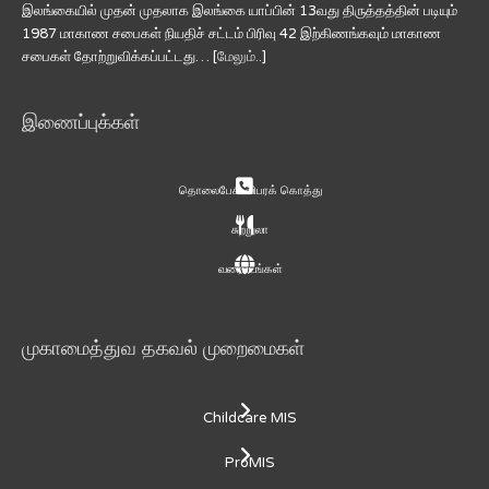
இலங்கையில் முதன் முதலாக இலங்கை யாப்பின் 13வது திருத்தத்தின் படியும்
1987 மாகாண சபைகள் நியதிச் சட்டம் பிரிவு 42 இற்கிணங்கவும் மாகாண
சபைகள் தோற்றுவிக்கப்பட்டது… [
மேலும்..
]
இணைப்புக்கள்
தொலைபேசி விபரக் கொத்து
சுற்றுலா
வரைபடங்கள்
முகாமைத்துவ தகவல் முறைமைகள்
Childcare MIS
ProMIS