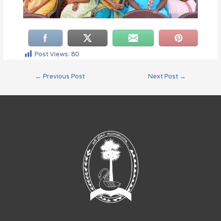
Post Views:
80
←
Previous Post
Next Post
→