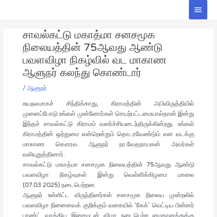
Skip
Main
to
Men
Post
content
சாவல்கட்டு மகாத்மா சனசமூக
navigation
நிலையத்தின் 75ஆவது ஆண்டு
பவளவிழா நிகழ்வில் வட மாகாண
ஆளுநர் கலந்து கொண்டார்
/
ஆளுநர்
சுயநலமாகச் சிந்திக்காது, கிராமத்தின் அபிவிருத்தியில்
முனைப்போடு உங்கள் முன்னோர்கள் செயற்பட்டமையால்தான் இன்று
இந்தச் சாவல்கட்டு கிராமம் வளர்ச்சியடைந்திருக்கின்றது. உங்கள்
கிராமத்தின் ஒற்றுமை என்றென்றும் தொடரவேண்டும் என வடக்கு
மாகாண கௌரவ ஆளுநர் நா.வேதநாயகன் அவர்கள்
வலியுறுத்தினார்.
சாவல்கட்டு மகாத்மா சனசமூக நிலையத்தின் 75ஆவது ஆண்டு
பவளவிழா நிகழ்வுகள் இன்று வெள்ளிக்கிழமை மாலை
(07.03.2025) நடைபெற்றன.
ஆளுநர் உள்ளிட்ட விருந்தினர்கள் சனசமூக நிலைய முன்றலில்
பவளவிழா நினைவைக் குறிக்கும் வகையில் ‘கேக்’ வெட்டிய பின்னர்
பாண்ட் வாத்திய இசையுடன் விழா நடைபெற்ற மைதானத்துக்கு