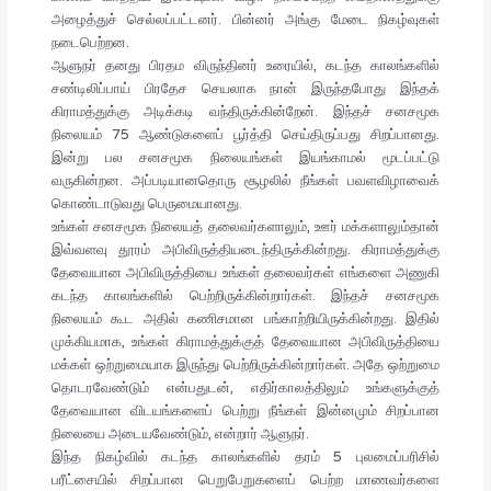
அழைத்துச் செல்லப்பட்டனர். பின்னர் அங்கு மேடை நிகழ்வுகள்
நடைபெற்றன.
ஆளுநர் தனது பிரதம விருந்தினர் உரையில், கடந்த காலங்களில்
சண்டிலிப்பாய் பிரதேச செயலாக நான் இருந்தபோது இந்தக்
கிராமத்துக்கு அடிக்கடி வந்திருக்கின்றேன். இந்தச் சனசமூக
நிலையம் 75 ஆண்டுகளைப் பூர்த்தி செய்திருப்பது சிறப்பானது.
இன்று பல சனசமூக நிலையங்கள் இயங்காமல் மூடப்பட்டு
வருகின்றன. அப்படியானதொரு சூழலில் நீங்கள் பவளவிழாவைக்
கொண்டாடுவது பெருமையானது.
உங்கள் சனசமூக நிலையத் தலைவர்களாலும், ஊர் மக்களாலும்தான்
இவ்வளவு தூரம் அபிவிருத்தியடைந்திருக்கின்றது. கிராமத்துக்கு
தேவையான அபிவிருத்தியை உங்கள் தலைவர்கள் எங்களை அணுகி
கடந்த காலங்களில் பெற்றிருக்கின்றார்கள். இந்தச் சனசமூக
நிலையம் கூட அதில் கணிசமான பங்காற்றியிருக்கின்றது. இதில்
முக்கியமாக, உங்கள் கிராமத்துக்குத் தேவையான அபிவிருத்தியை
மக்கள் ஒற்றுமையாக இருந்து பெற்றிருக்கின்றார்கள். அதே ஒற்றுமை
தொடரவேண்டும் என்பதுடன், எதிர்காலத்திலும் உங்களுக்குத்
தேவையான விடயங்களைப் பெற்று நீங்கள் இன்னமும் சிறப்பான
நிலையை அடையவேண்டும், என்றார் ஆளுநர்.
இந்த நிகழ்வில் கடந்த காலங்களில் தரம் 5 புலமைப்பரிசில்
பரீட்சையில் சிறப்பான பெறுபேறுகளைப் பெற்ற மாணவர்களை