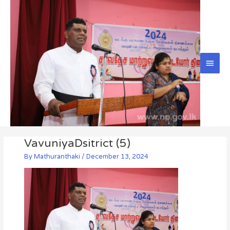
Skip
Main
to
Men
content
Post
VavuniyaDsitrict (5)
navigation
By
Mathuranthaki
/
December 13, 2024