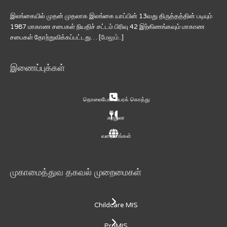
இலங்கையில் முதன் முதலாக இலங்கை யாப்பின் 13வது திருத்தத்தின் படியும்
1987 மாகாண சபைகள் நியதிச் சட்டம் பிரிவு 42 இற்கிணங்கவும் மாகாண
சபைகள் தோற்றுவிக்கப்பட்டது… [
மேலும்..
]
இணைப்புக்கள்
தொலைபேசி விபரக் கொத்து
சுற்றுலா
வரைபடங்கள்
முகாமைத்துவ தகவல் முறைமைகள்
Childcare MIS
ProMIS