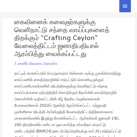
Skip
Main
to
Men
Post
content
கைவினைக் கலைஞர்களுக்கு
navigation
வெளிநாட்டு சந்தை வாய்ப்புகளைத்
திறக்கும் “Crafting Ceylon”
வேலைத்திட்டம் ஜனாதிபதியால்
ஆரம்பித்து வைக்கப்பட்டது
/
மகளிர் விவகார அமைச்சு
நாட்டில் காணப்படும் பொருளாதார பின்னடைவுக்கு முகங்கொடுத்து
கைப்பணிக் கைத்தொழிலில் ஈடுபட்டுக் கொண்டிருக்கும்
கைப்பணியாளர்களின் உற்பத்திகளுக்கு வெளிநாட்டு சந்தை
வாய்ப்புக்களை ஏற்படுத்திக் கொடுக்கும் நோக்கில் கைத்தொழில்
அமைச்சின் வழிகாட்டலின் கீழ் தேசிய அருங்கலைகள்
பேரவையினால் 2022ம் ஆண்டு ஆரம்பிக்கப்பட்ட ஏற்றுமதி
முன்னிலை உற்பத்தி அபிவிருத்தி வேலைத்திட்டத்திற்கமைவாக
மாகாணங்களில் இருந்து சேகரிக்கப்பட்ட ஆக்கங்கள் ஜனவரி 19ம்,
20ம் திகதிகளில் பண்டார ஞாபகார்த்த சர்வதேச மாநாட்டு
மண்டபத்தில் (BMICH) நடைபெற்ற தெரிவுக்கு காட்சிப்படுத்தப்பட்டு