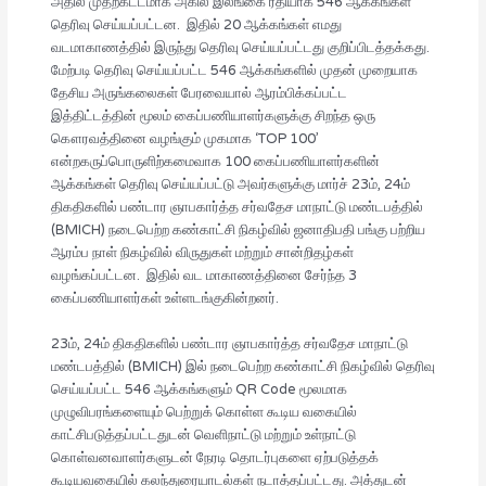
அதில் முதற்கட்டமாக அகில இலங்கை ரீதியாக 546 ஆக்கங்கள்
தெரிவு செய்யப்பட்டன. இதில் 20 ஆக்கங்கள் எமது
வடமாகாணத்தில் இருந்து தெரிவு செய்யப்பட்டது குறிப்பிடத்தக்கது.
மேற்படி தெரிவு செய்யப்பட்ட 546 ஆக்கங்களில் முதன் முறையாக
தேசிய அருங்கலைகள் பேரவையால் ஆரம்பிக்கப்பட்ட
இத்திட்டத்தின் மூலம் கைப்பணியாளர்களுக்கு சிறந்த ஒரு
கௌரவத்தினை வழங்கும் முகமாக ‘TOP 100’
என்றகருப்பொருளிற்கமைவாக 100 கைப்பணியாளர்களின்
ஆக்கங்கள் தெரிவு செய்யப்பட்டு அவர்களுக்கு மார்ச் 23ம், 24ம்
திகதிகளில் பண்டார ஞாபகார்த்த சர்வதேச மாநாட்டு மண்டபத்தில்
(BMICH) நடைபெற்ற கண்காட்சி நிகழ்வில் ஜனாதிபதி பங்கு பற்றிய
ஆரம்ப நாள் நிகழ்வில் விருதுகள் மற்றும் சான்றிதழ்கள்
வழங்கப்பட்டன. இதில் வட மாகாணத்தினை சேர்ந்த 3
கைப்பணியாளர்கள் உள்ளடங்குகின்றனர்.
23ம், 24ம் திகதிகளில் பண்டார ஞாபகார்த்த சர்வதேச மாநாட்டு
மண்டபத்தில் (BMICH) இல் நடைபெற்ற கண்காட்சி நிகழ்வில் தெரிவு
செய்யப்பட்ட 546 ஆக்கங்களும் QR Code மூலமாக
முழுவிபரங்களையும் பெற்றுக் கொள்ள கூடிய வகையில்
காட்சிபடுத்தப்பட்டதுடன் வெளிநாட்டு மற்றும் உள்நாட்டு
கொள்வனவாளர்களுடன் நேரடி தொடர்புகளை ஏற்படுத்தக்
கூடியவகையில் கலந்துரையாடல்கள் நடாத்தப்பட்டது. அத்துடன்