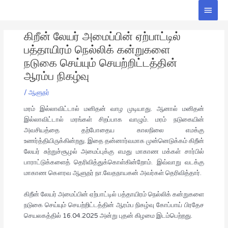
Skip
Main
to
Men
Post
content
கிறீன் லேயர் அமைப்பின் ஏற்பாட்டில்
navigation
பத்தாயிரம் நெல்லிக் கன்றுகளை
நடுகை செய்யும் செயற்றிட்டத்தின்
ஆரம்ப நிகழ்வு
/
ஆளுநர்
மரம் இல்லாவிட்டால் மனிதன் வாழ முடியாது. ஆனால் மனிதன்
இல்லாவிட்டால் மரங்கள் சிறப்பாக வாழும். மரம் நடுகையின்
அவசியத்தை தற்போதைய காலநிலை எமக்கு
உணர்த்தியிருக்கின்றது. இதை தன்னார்வமாக முன்னெடுக்கம் கிறீன்
லேயர் சுற்றுச்சூழல் அமைப்புக்கு எமது மாகாண மக்கள் சார்பில்
பாராட்டுக்களைத் தெரிவித்துக்கொள்கின்றோம். இவ்வாறு வடக்கு
மாகாண கௌரவ ஆளுநர் நா.வேதநாயகன் அவர்கள் தெரிவித்தார்.
கிறீன் லேயர் அமைப்பின் ஏற்பாட்டில் பத்தாயிரம் நெல்லிக் கன்றுகளை
நடுகை செய்யும் செயற்றிட்டத்தின் ஆரம்ப நிகழ்வு கோப்பாய் பிரதேச
செயலகத்தில் 16.04.2025 அன்று புதன் கிழமை இடம்பெற்றது.