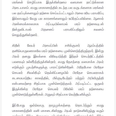
மரங்கள் செழிப்பாக இருக்கின்றமை வளமான நாட்டுக்கான
அடையாளம். எமது மாகாணத்தில் கடந்த பல வருடங்களாக மரங்கள்
பல தரப்புக்களாலும் நடுகை செய்யப்பட்டாலும் அவை உரிய பராமரிப்பு
இல்லாமலும் வேறு பல காரணங்களாலும் உயிர்தப்பவில்லை. ஆனால்
அண்மைக்காலமாக அப்படியில்லாமல் மரம் நடுகையுடன்
நின்றுவிடாமல் அதனைப் பராமரிப்பதிலும் கவனம்
செலுத்துகின்றனர்.
கிறீன் லேயர் அமைப்பின் சசிக்குமார் ஆரம்பத்தில்
தனியொருவனாகவே மரம் நடுகையை முன்னெடுத்திருந்தார். இன்று
அவர் தனது இலக்கை விரிவுபடுத்தி இந்தச் செயற்றிட்டத்தில்
பலரையும் உள்ளீர்த்திருக்கின்றார். எமது தேசத்தை வளமாக்க அவர்
எடுக்கும் முயற்சிகளுக்கு பாராட்டுகின்றேன். அதேபோல பிரதேச
செயலர் சிவஸ்ரீயும் தெல்லிப்பழையில் பிரதேச செயலராகக்
கடமையாற்றிய காலத்தில், மீள்குடியேற்றம் மற்றும் அபிவிருத்தி
என்பனவற்றை சிறப்பாக முன்னெடுத்தவர். அப்படிப்பட்ட ஒருவர்
இருக்கின்ற பிரதேச செயலர் பிரிவில் மரம் நடுகையை
முன்னெடுத்துள்ளீர்கள். அதுவும் சிறப்பாக வெற்றியளிக்கும்.
இப்போது ஒவ்வொரு தாழமுக்கத்தை தொடர்ந்தும் எமது
மாகாணத்தின் வளி மாசடைகின்றது. அயல் நாடுகளிலிருந்து வரும்