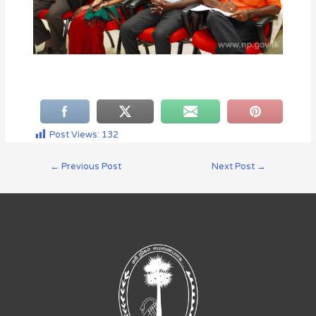
Post Views:
132
←
Previous Post
Next Post
→