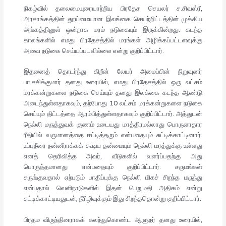
நிகழ்வில் தலைமையுரையாற்றிய பிரதேச செயலர் ச.சிவஸ்ரீ,
அரசாங்கத்தின் தூய்மையான இலங்கை செயற்றிட்டத்தின் முக்கிய
அங்கத்தினுள் ஒன்றாக மரம் நடுகையும் இருக்கின்றது. கடந்த
காலங்களில் எமது பிரதேசத்தில் மரங்கள் அழிக்கப்பட்டளவுக்கு
அவை நடுகை செய்யப்படவில்லை என்று குறிப்பிட்டார்.
இதனைத் தொடர்ந்து கிறீன் லேயர் அமைப்பின் நிறுவுனர்
பா.சசிக்குமார் தனது உரையில், எமது பிரதேசத்தில் ஒரு லட்சம்
மரக்கன்றுகளை நடுகை செய்யும் தனது இலக்கை கடந்த ஆண்டு
அடைந்துள்ளதாகவும், தற்போது 10 லட்சம் மரக்கன்றுகளை நடுகை
செய்யும் திட்டத்தை ஆரம்பித்துள்ளதாகவும் குறிப்பிட்டார். அத்துடன்
நெல்லி மருத்துவக் குணம் உடையது மாத்திரமல்லாது பொருளாதார
ரீதியில் வருமானத்தை ஈட்டித்தரும் என்பதையும் சுட்டிக்காட்டினார்.
உப்புநீரை நன்னீராக்கக் கூடிய தன்மையும் நெல்லி மரத்துக்கு உள்ளது
எனத் தெரிவித்த அவர், வீடுகளில் வளர்ப்பதற்கு அது
பொருத்தமானது என்பதையும் குறிப்பிட்டார். சருமங்கள்
சுருங்குவதால் ஏற்படும் பாதிப்புக்கு நெல்லி மிகச் சிறந்த மருந்து
என்பதால் வெளிநாடுகளில் இதன் பெறுமதி அதிகம் என்று
சுட்டிக்காட்டியதுடன், நீரிழிவுக்கும் இது சிறந்ததொன்று குறிப்பிட்டார்.
பிரதம விருந்தினராகக் கலந்துகொண்ட ஆளுநர் தனது உரையில்,