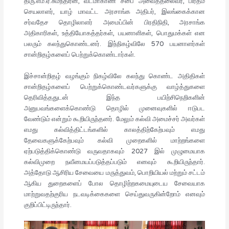
திரு.எம்.ஏ.சுமந்திரன், வடமாகாண சபை அவைத்தலைவர், பிரதம
செயலாளர், யாழ் மாவட்ட அரசாங்க அதிபர், இலங்கைக்கான
சர்வதேச தொழிலாளர் அமைப்பின் பிரதிநிதி, அரசாங்க
அதிகாரிகள், உத்தியோகத்தர்கள், பயனாளிகள், பொதுமக்கள் என
பலரும் கலந்துகொண்டனர். இந்நிகழ்விலே 570 பயனாளர்கள்
சான்றிதழ்களைப் பெற்றுக்கொண்டார்கள்.
இச்சான்றிதழ் வழங்கும் நிகழ்விலே கலந்து கொண்ட அதிதிகள்
சான்றிதழ்களைப் பெற்றுக்கொண்டவர்களுக்கு வாழ்த்துகளை
தெரிவித்ததுடன் இந்த பயிற்சிநெறிகளின்
அனுபவங்களைக்கொண்டு தொழில் முனைவுகளில் ஈடுபட
வேண்டும் என்றும் கூறியிருந்தனர். மேலும் கல்வி அமைச்சர் அவர்கள்
எமது கல்வித்திட்டங்களில் காலத்திற்கேற்பவும் எமது
தேவைகளுக்கேற்பவும் கல்வி முறைகளில் மாற்றங்களை
ஏற்படுத்திக்கொண்டு வருவதாகவும் 2027 இல் முழுமையாக
கல்விமுறை நவீனமயப்படுத்தப்படும் எனவும் கூறியிருந்தார்.
அத்தோடு ஆசிரிய சேவையை மருத்துவம், பொறியியல் மற்றும் சட்டம்
ஆகிய துறைகளைப் போல தொழிற்றகமையுடைய சேவையாக
மாற்றுவதற்குரிய நடவடிக்கைகளை செய்துவருகின்றோம் எனவும்
குறிப்பிட்டிருந்தார்.