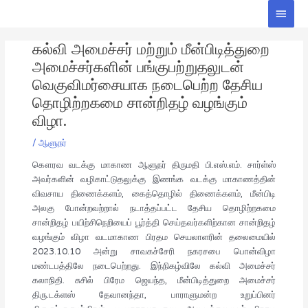
Skip
Main
to
Men
Post
content
கல்வி அமைச்சர் மற்றும் மீன்பிடித்துறை
navigation
அமைச்சர்களின் பங்குபற்றுதலுடன்
வெகுவிமர்சையாக நடைபெற்ற தேசிய
தொழிற்றகமை சான்றிதழ் வழங்கும்
விழா.
/
ஆளுநர்
கௌரவ வடக்கு மாகாண ஆளுநர் திருமதி பி.எஸ்.எம். சார்ள்ஸ்
அவர்களின் வழிகாட்டுதலுக்கு இணங்க வடக்கு மாகாணத்தின்
விவசாய திணைக்களம், கைத்தொழில் திணைக்களம், மீன்பிடி
அலகு போன்றவற்றால் நடாத்தப்பட்ட தேசிய தொழிற்றகமை
சான்றிதழ் பயிற்சிநெறியைப் பூர்த்தி செய்தவர்களிற்கான சான்றிதழ்
வழங்கும் விழா வடமாகாண பிரதம செயலாளரின் தலைமையில்
2023.10.10 அன்று சாவகச்சேரி நகரசபை பொன்விழா
மண்டபத்திலே நடைபெற்றது. இந்நிகழ்விலே கல்வி அமைச்சர்
கலாநிதி. சுசில் பிரேம ஜெயந்த, மீன்பிடித்துறை அமைச்சர்
திரு.டக்ளஸ் தேவானந்தா, பாராளுமன்ற உறுப்பினர்