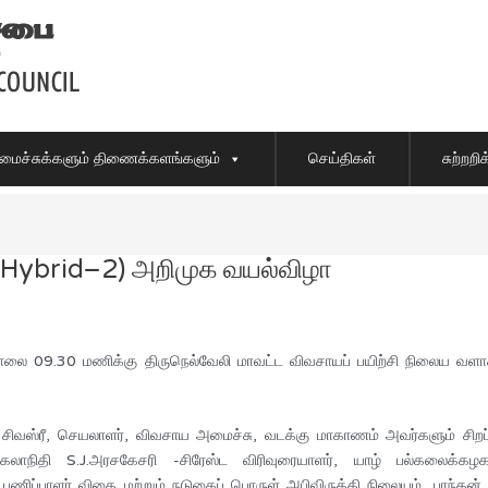
ைச்சுக்களும் திணைக்களங்களும்
செய்திகள்
சுற்றற
K Hybrid–2) அறிமுக வயல்விழா
ாலை 09.30 மணிக்கு திருநெல்வேலி மாவட்ட விவசாயப் பயிற்சி நிலைய வ
 சிவஸ்ரீ, செயலாளர், விவசாய அமைச்சு, வடக்கு மாகாணம் அவர்களும் சிறப்பு
லாநிதி S.J.அரசகேசரி -சிரேஸ்ட விரிவுரையாளர், யாழ் பல்கலைக்க
யப் பணிப்பாளர் விதை மற்றும் நடுகைப் பொருள் அபிவிருத்தி நிலையம், பரந்