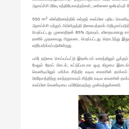
ஆராய்ச்சி பிரிவு உத்தியோகத்தர்கள், பண்ணை ஒலிபரப்புச
2
550 m
விஸ்தீரணத்தில் உள்ளுர் கலப்பின புதிய வெ
ஆராய்ச்சி மற்றும் அபிவிருத்தி நிலையத்தால் அறிமுகப்
பெறப்பட்டது. முளைதிறன் 85% ஆகவும், விதையானது சாம்ப
நாளில் முதலாவது அறுவடை பெறப்பட்டது. தொடர்ந்து இத
எதிர்பார்க்கப்படுகின்றது.
பயிர் நடுகை செய்யப்பட்டு இரண்டாம் வாரத்திலும் பூக்க
மேலும் நோய் பீடைக்; கட்டுப்பாடாக ஒரு கிழமை இடைவெ
வெண்டியிலும் பார்க்க சித்திர வடிவ வைரசின் தாக்க
பிரதேசத்திற்கு உகந்ததாகவும் சித்திர வடிவ வைரசின் த
கலப்பின வெண்டியை பயிரிடுவதற்கு முன்வந்துள்ளனர்.