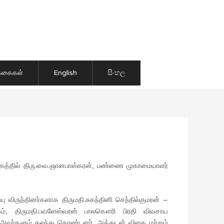
ிக்கைகள்
English
සිංහල
ளாகத்தில் திரு.வை.ஞானபாஸ்கரன், பண்ணை முகாமையாளர்
 விருந்தினர்களாக திருமதி.சுகந்தினி செந்தில்குமரன் –
ழகம், திருமதி.பவளேஸ்வரன் பாலகௌரி பிரதி விவசாய
தன் அவர்களும் கலந்து கொண்டனர். அத்துடன் விதை மற்றும்