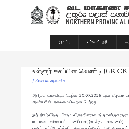
Skip
to
content
முகப்பு
எம்மைப்பற்றி
அம
உள்ளுர் கலப்பின வெண்டி (GK O
Post
navigation
/
விவசாய அமைச்சு
அறிமுக வயல்விழா நிகழ்வு 30.07.2025 புதன்கிழமை க
அவர்களின் தலைமையில் நடைபெற்றது.
இந் நிகழ்விற்கு பிரதம விருந்தினராக திரு.சண்முகராஜா
மாகாண விவசாயப் பணிப்பாளர்(வடக்கு மாகாணம்), க
பணிப்பாளர்(ஆராய்ச்சி), திரு.சு.சஞ்சீவன் பிரதி விவசா