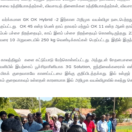
் சேவை உத்தியோகத்தர்கள், விவசாயத் திணைக்கள உத்தியோகத்தர்கள், விவசாயிக
ண்டி வர்க்கமான GK OK Hybrid -2 இற்கான அறிமுக வயல்விழா நடைபெற்றத
படுத்தப்பட்டது. OK 45 என்ற பெண் தாய் தாவரம் மற்றும் OK 11 என்ற ஆண்
ல் பச்சை நிறத்தையும், காய் இளம் பச்சை நிறத்தையும் கொண்டிருந்தது. 23
ுவரை 10 அறுவடையில் 250 kg வெண்டிக்காய்கள் பெறப்பட்டது. இதில் இரு
ும் காலத்திலும் களை கட்டுப்பாடு மேற்கொள்ளப்பட்டது. அத்துடன் சேதனபசள
ளியில் இயற்கைப் பூச்சிநாசினியாக 3G Solution, ஐந்திலைக்கரைசல் என்
ம் மிகக் குறைவாகவே காணப்பட்டமை இங்கு குறிப்பிடத்தக்கது. இவ் உள்
ாக்கம் குறைவாகவும் உள்ளதன் காரணமாக இவ் அறிமுக வயல்விழாவில் கலந்து கொ