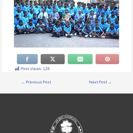
Post Views:
125
←
Previous Post
Next Post
→