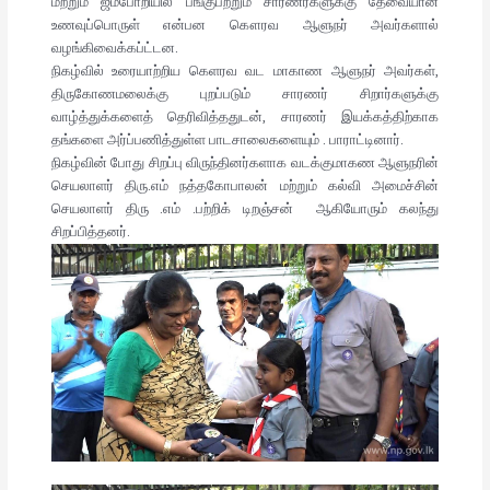
மற்றும் ஜம்போறியில் பங்குபற்றும் சாரணர்களுக்கு தேவையான
உணவுப்பொருள் என்பன கௌரவ ஆளுநர் அவர்களால்
வழங்கிவைக்கப்ட்டன.
நிகழ்வில் உரையாற்றிய கெளரவ வட மாகாண ஆளுநர் அவர்கள்,
திருகோணமலைக்கு புறப்படும் சாரணர் சிறார்களுக்கு
வாழ்த்துக்களைத் தெரிவித்ததுடன், சாரணர் இயக்கத்திற்காக
தங்களை அர்ப்பணித்துள்ள பாடசாலைகளையும் . பாராட்டினார்.
நிகழ்வின் போது சிறப்பு விருந்தினர்களாக வடக்குமாகண ஆளுநரின்
செயலாள‌ர் திரு.எம் நத்தகோபாலன் மற்றும் கல்வி அமைச்சின்
செயலாளர் திரு .எம் .பற்றிக் டிறஞ்சன் ஆகியோரும் கலந்து
சிறப்பித்தனர்.