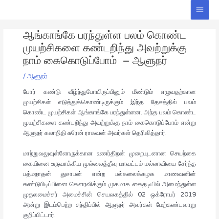
Skip
Main
to
Men
Post
content
ஆங்காங்கே பரந்துள்ள பலம் கொண்ட
navigation
முயற்சிகளை கண்டறிந்து அவற்றுக்கு
நாம் கைகொடுப்போம் – ஆளுநர்
/
ஆளுநர்
போர் கண்டு வீழ்ந்துபோயிருப்பினும் மீண்டும் எழுவதற்கான
முயற்சிகள் எடுத்துக்கொண்டிருக்கும் இந்த தேசத்தில் பலம்
கொண்ட முயற்சிகள் ஆங்காங்கே பரந்துள்ளன. அந்த பலம் கொண்ட
முயற்சிகளை கண்டறிந்து அவற்றுக்கு நாம் கைகொடுப்போம் என்று
ஆளுநர் கலாநிதி சுரேன் ராகவன் அவர்கள் தெரிவித்தார்.
மாற்றுவலுவுள்ளோருக்கான உணர்திறன் முறையுடனான செயற்கை
கையினை உருவாக்கிய முல்லைத்தீவு மாவட்டம் மல்லாவியை சேர்ந்த
பத்மநாதன் துசாபன் என்ற பல்கலைக்கழக மாணவனின்
கண்டுபிடிப்பினை கௌரவிக்கும் முகமாக கைதடியில் அமைந்துள்ள
முதலமைச்சர் அமைச்சின் செயலகத்தில் 02 ஒக்ரோபர் 2019
அன்று இடம்பெற்ற சந்திப்பில் ஆளுநர் அவர்கள் மேற்கண்டவாறு
குறிப்பிட்டார்.