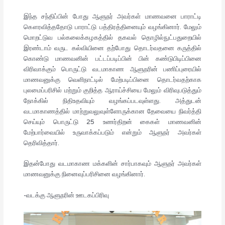
இந்த சந்திப்பின் போது ஆளுநர் அவர்கள் மாணவனை பாராட்டி
கௌரவித்ததோடு பாராட்டு பத்திரத்தினையும் வழங்கினார். மேலும்
மொறட்டுவ பல்கலைக்கழகத்தில் தகவல் தொழில்நுட்பதுறையில்
இரண்டாம் வருட கல்வியினை தற்போது தொடர்வதனை கருத்தில்
கொண்டு மாணவனின் பட்டப்படிப்பின் பின் கண்டுபிடிப்பினை
விரிவாக்கும் பொருட்டு வடமாகாண ஆளுநரின் பணிப்புரையில்
மாணவனுக்கு வெளிநாட்டில் மேற்படிப்பினை தொடர்வதற்காக
புலமைப்பரிசில் மற்றும் குறித்த ஆராய்ச்சியை மேலும் விரிவுபடுத்தும்
நோக்கில் நிதிஉதவியும் வழங்கப்படவுள்ளது. அத்துடன்
வடமாகாணத்தில் மாற்றுவலுவுள்ளோருக்கான தேவையை நிவர்த்தி
செய்யும் பொருட்டு 25 உணர்திறன் கைகள் மாணவனின்
மேற்பார்வையில் உருவாக்கப்படும் என்றும் ஆளுநர் அவர்கள்
தெரிவித்தார்.
இதன்போது வடமாகாண மக்களின் சார்பாகவும் ஆளுநர் அவர்கள்
மாணவனுக்கு நினைவுப்பரிசினை வழங்கினார்.
-வடக்கு ஆளுநரின் ஊடகப்பிரிவு