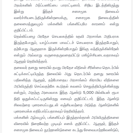
அவர்களின் அர்ப்பணிப்பை பாராட்டினார். சிறிய இடத்திலிருந்து
இன்று இந்தச் சனசமூக நிலையம்
வளர்ச்சியடைந்திருக்கின்றமைக்கு, சனசமூக நிலையத்தின்
தலைமைத்துவமும் மக்களின் பங்களிப்புமே காரணம் என்று
குறிப்பிட்டார்.
தெல்லிப்பழை பிரதேச செயலகத்தில் உதவி அரசாங்க அதிபராக
இருந்தபோதும், யாழ்ப்பாண மாவட்டச் செயலராக இருந்தபோதும்,
தற்போது ஆளுநராக இருக்கின்றபோதும் இங்கு வந்திருக்கின்றேன்
என்றும் அவ்வாறு வருகைதருவதையிட்டு மகிழ்ச்சியடைவதாகவும்
ஆளுநர் தெரிவித்தார்.
தலைவர் தனது உரையில் தமது பிரதேச வீதிகள் சீரின்மை தொடர்பில்
சுட்டிக்காட்டியிருந்த நிலையில் அது தொடர்பில் தனது உரையில்
பதிலளித்த ஆளுநர், தற்போதைய அரசாங்கம் கிராமிய வீதிகளை
அபிவிருத்தி செய்வதற்கே கூடுதல் கவனம் செலுத்தியிருக்கின்றது
என்றும், அதற்கு அமைவாக இந்த ஆண்டு 5,000 மில்லியன் ரூபா
நிதி ஒதுக்கப்பட்டிருகின்றது எனவும் குறிப்பிட்டார். இந்த ஆண்டு
சிலவற்றை புனரமைப்பதுடன் எஞ்சியவற்றை அடுத்த ஆண்டுகளில்
புனரமைக்க எதிர்பார்ப்பதாகவும் தெரிவித்தார்.
மக்களின் ஆர்வமும், பங்களிப்பும் இருந்தால்தான் அபிவிருத்திகளை
விரைவில் நிறைவேற்ற முடியும் எனக் குறிப்பிட்ட ஆளுநர், இந்தச்
சனசமூக நிலையம் நூற்றாண்டுகளை கடந்து சேவையாற்றவேண்டும்,