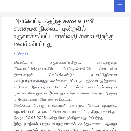
Skip
Main
to
Men
Post
content
அளவெட்டி தெற்கு கலைவாணி
navigation
சனசமூக நிலைய முன்றலில்
உருவாக்கப்பட்ட சரஸ்வதி சிலை திறந்து
வைக்கப்பட்டது
/
ஆளுநர்
இளையோரை சமூகப்பணிகளிலும், கலைத்துறை,
விளையாட்டுத்துறைகளில் ஈடுபடுத்தவேண்டும். அவர்களின்
திசைமாற்றச் செய்யவேண்டும். சமூகப்பிறழ்வான
செயற்பாடுகளிலிருந்து அவர்களை மீட்டெடுப்பதற்கான இத்தகைய
வழிகளை இவ்வாறான கிராமமட்ட மக்கள் அமைப்புக்கள்தான்
முன்னெடுக்க முடியும். இவ்வாறு வடக்கு மாகாண கௌரவ ஆளுநர்
நா.வேதநாயகன் அவர்கள் குறிப்பிட்டார்.
அளவெட்டி தெற்கு கலைவாணி சனசமூக நிலைய முன்றலில்
உருவாக்கப்பட்ட சரஸ்வதி சிலையை சமயாசாரப்படி திறந்து வைக்கும்
நிகழ்வு 20.03.2025 அன்று வியாழக்கிழமை இடம்பெற்றது.
இந்த நிகழ்வில் பிரதம விருந்தினராகக் கலந்துகொண்ட ஆளுநர்
தனது உரையில், சனசமூக நிலையத்தின் தலைவர் வை.சின்னப்பு